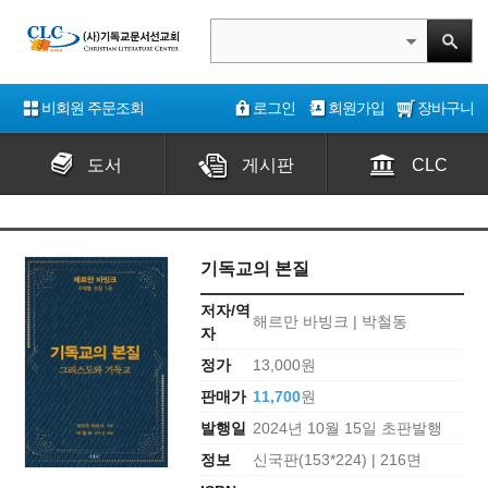
비회원 주문조회
로그인
회원가입
장바구니
도서
게시판
CLC
기독교의 본질
저자/역
해르만 바빙크 | 박철동
자
정가
13,000원
판매가
11,700
원
발행일
2024년 10월 15일 초판발행
정보
신국판(153*224) | 216면