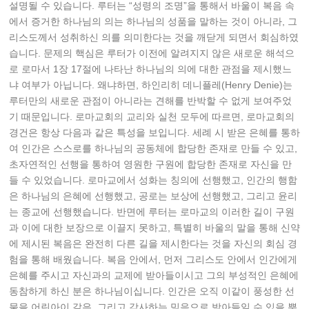
설명될 수 있습니다. 루터는 “성령의 조명”을 통해서 바울이 복음 속
에서 증거한 하나님의 의는 하나님의 성품을 말하는 것이 아니라, 그
리스도께서 성취하신 의를 의미한다는 것을 깨닫게 되면서 회심하였
습니다. 문제의 핵심은 루터가 이전에 알려지지 않은 새로운 해석으
로 로마서 1장 17절에 나타난 하나님의 의에 대한 관점을 제시했느
냐 여부가 아닙니다. 왜냐하면, 하인리히 데니플레(Henry Denie)는
루터만의 새로운 관점이 아니라는 견해를 반박할 수 없게 보여주었
기 때문입니다. 로마교회의 교리와 실천 모두에 따르면, 로마교회의
경건은 항상 다음과 같은 특성을 보입니다. 세례 시 받은 은혜를 통하
여 인간은 스스로를 하나님의 공동체에 합당한 존재로 만들 수 있고,
초자연적인 선행을 통하여 영원한 구원에 합당한 존재로 자신을 만
들 수 있었습니다. 로마교에서 성화는 칭의에 선행했고, 인간의 행함
은 하나님의 은혜에 선행했고, 공로는 보상에 선행했고, 그리고 윤리
는 종교에 선행했습니다. 반면에 루터는 로마교의 이러한 길이 구원
과 이에 대한 보장으로 이끌지 못하고, 특별히 바울의 말을 통해 신약
에 제시된 복음은 완전히 다른 길을 제시한다는 것을 자신의 회심 경
험을 통해 배웠습니다. 복음 안에서, 먼저 그리스도 안에서 인간에게
은혜를 주시고 자신과의 교제에 받아들이시고 그의 부성적인 은혜에
동참하게 하신 분은 하나님이십니다. 인간은 오직 이같이 풍성한 선
물을 어린아이 같은, 그리고 감사하는 믿음으로 받아들일 수 있을 뿐