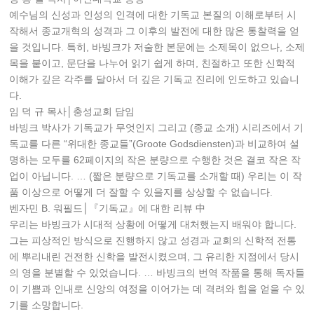
예수님의 신성과 인성의 인격에 대한 기독교 본질의 이해로부터 시
작해서 종교개혁의 성격과 그 이후의 발전에 대한 많은 통찰력을 얻
을 것입니다. 특히, 바빙크가 저술한 본문에는 소제목이 없으나, 소제
목을 붙이고, 문단을 나누어 읽기 쉽게 하며, 친절하고 또한 신학적
이해가 깊은 각주를 달아서 더 깊은 기독교 진리에 인도하고 있습니
다.
임 덕 규 목사│충성교회 담임
바빙크 박사가 기독교가 무엇인지 그리고 (종교 소개) 시리즈에서 기
독교를 다른 “위대한 종교들”(Groote Godsdiensten)과 비교하여 설
명하는 모두를 62페이지의 작은 분량으로 수행한 것은 결코 작은 작
업이 아닙니다. … (짧은 분량으로 기독교를 소개할 때) 우리는 이 작
품 이상으로 어떻게 더 잘할 수 있을지를 상상할 수 없습니다.
벤자민 B. 워필드│『기독교』에 대한 리뷰 中
우리는 바빙크가 시대적 상황에 어떻게 대처했는지 배워야 합니다.
그는 피상적인 방식으로 진행하지 않고 성경과 교회의 신학적 전통
에 뿌리내린 건전한 신학을 발전시켰으며, 그 유리한 지점에서 당시
의 영을 분별할 수 있었습니다. … 바빙크의 번역 작품을 통해 독자들
이 기쁨과 인내로 신앙의 여정을 이어가는 데 격려와 힘을 얻을 수 있
기를 소망합니다.