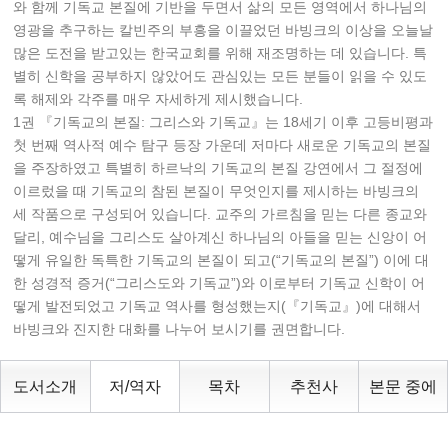
와 함께 기독교 본질에 기반을 두면서 삶의 모든 영역에서 하나님의
영광을 추구하는 칼빈주의 부흥을 이끌었던 바빙크의 이상을 오늘날
많은 도전을 받고있는 한국교회를 위해 재조명하는 데 있습니다. 특
별히 신학을 공부하지 않았어도 관심있는 모든 분들이 읽을 수 있도
록 해제와 각주를 매우 자세하게 제시했습니다.
1권 『기독교의 본질: 그리스와 기독교』는 18세기 이후 고등비평과
첫 번째 역사적 예수 탐구 등장 가운데 저마다 새로운 기독교의 본질
을 주장하였고 특별히 하르낙의 기독교의 본질 강연에서 그 절정에
이르렀을 때 기독교의 참된 본질이 무엇인지를 제시하는 바빙크의
세 작품으로 구성되어 있습니다. 교주의 가르침을 믿는 다른 종교와
달리, 예수님을 그리스도 살아계신 하나님의 아들을 믿는 신앙이 어
떻게 유일한 독특한 기독교의 본질이 되고(“기독교의 본질”) 이에 대
한 성경적 증거(“그리스도와 기독교”)와 이로부터 기독교 신학이 어
떻게 발전되었고 기독교 역사를 형성했는지(『기독교』)에 대해서
바빙크와 진지한 대화를 나누어 보시기를 권면합니다.
도서소개
저/역자
목차
추천사
본문 중에