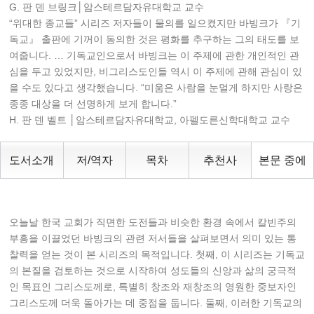
G. 판 덴 브링크│암스테르담자유대학교 교수
“위대한 종교들” 시리즈 저자들이 물의를 일으켰지만 바빙크가 『기
독교』 출판에 기꺼이 동의한 것은 평화를 추구하는 그의 태도를 보
여줍니다. … 기독교인으로서 바빙크는 이 주제에 관한 개인적인 관
심을 두고 있었지만, 비그리스도인들 역시 이 주제에 관해 관심이 있
을 수도 있다고 생각했습니다. “미움은 사람을 눈멀게 하지만 사랑은
종종 대상을 더 선명하게 보게 합니다.”
H. 판 덴 벨트 │암스테르담자유대학교, 아펠도른신학대학교 교수
도서소개
저/역자
목차
추천사
본문 중에
오늘날 한국 교회가 직면한 도전들과 비슷한 환경 속에서 칼빈주의
부흥을 이끌었던 바빙크의 관련 저서들을 살펴보면서 의미 있는 통
찰력을 얻는 것이 본 시리즈의 목적입니다. 첫째, 이 시리즈는 기독교
의 본질을 검토하는 것으로 시작하여 성도들의 신앙과 삶의 궁극적
인 목표인 그리스도께로, 특별히 창조와 재창조의 영원한 중보자인
그리스도께 더욱 돌아가는 데 중점을 둡니다. 둘째, 이러한 기독교의