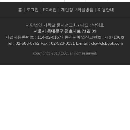
홈
|
로그인
|
PC버전
|
개인정보취급방침
|
이용안내
사단법인 기독교 문서선교회 / 대표 : 박영호
서울시 동대문구 천호대로 71길 39
사업자등록번호 : 114-82-01677 통신판매업신고번호 : 제07106호
Tel : 02-586-8762 Fax : 02-523-0131 E-mail :
clc@clcbook.com
copyright(c)2013 CLC. all right reserved.