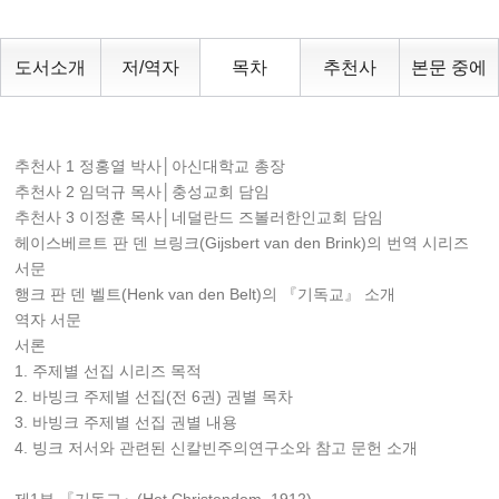
도서소개
저/역자
목차
추천사
본문 중에
추천사 1 정홍열 박사│아신대학교 총장
추천사 2 임덕규 목사│충성교회 담임
추천사 3 이정훈 목사│네덜란드 즈볼러한인교회 담임
헤이스베르트 판 덴 브링크(Gijsbert van den Brink)의 번역 시리즈
서문
행크 판 덴 벨트(Henk van den Belt)의 『기독교』 소개
역자 서문
서론
1. 주제별 선집 시리즈 목적
2. 바빙크 주제별 선집(전 6권) 권별 목차
3. 바빙크 주제별 선집 권별 내용
4. 빙크 저서와 관련된 신칼빈주의연구소와 참고 문헌 소개