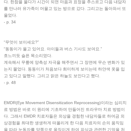
다. 한참을 울다가 시간이 되면 마음과 표정을 추스르고 다음 내담자
를 만나러 유가족이 머물고 있는 방으로 갔다. 그리고는 돌아와서 또
울었다.
- p. 34
“무엇이 보이세요?”
“동동이가 울고 있어요. 아이들과 버스 기사도 보여요.”
흐느끼듯 슬픈 목소리였다.
계속해서 무릎에 양측성 자극을 해주면서 그 장면에 무슨 변화가 있
는지 물었다. 동동이가 처음보다 희미하게 보이는데 하얀색 옷을 입
고 있다고 말했다. 그리고 맑은 하늘도 보인다고 했다.
- p. 48
EMDR(Eye Movement Disensitization Reprocessing)이라는 심리치
료 방법은 바로 이 원리에 기초하여 만들어진 트라우마 치료 방법이
다. 그래서 EMDR 치료자들은 외상을 경험한 내담자들로 하여금 외
상경험을 최대한 생생하게 떠올리게 한 다음 치료자의 손의 움직임
을 따라 눈동자를 양쪽으로 움직이게 하여 외상과 관련한 기억을 처