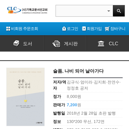
비회원 주문조회
로그인
회원가입
장바구니
도서
게시판
CLC
슬픔, 나비 되어 날아가다
저자/역
김규식·엄미라·김지희·전연수·
자
정정호 공저
정가
8,000원
판매가
7,200
원
발행일
2018년 2월 28일 초판 발행
정보
130*200 무선, 172면