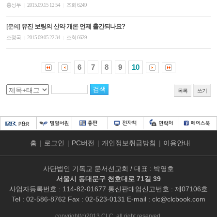
홍성두
2015.09.15 12:54
조회 6249
|
|
유진 보링의 신약 개론 언제 출간되나요?
[문의]
조정국
2015.09.05 22:34
조회 6629
|
|
6
7
8
9
10
목록
쓰기
홈
|
로그인
|
PC버전
|
개인정보취급방침
|
이용안내
사단법인 기독교 문서선교회 / 대표 : 박영호
서울시 동대문구 천호대로 71길 39
사업자등록번호 : 114-82-01677 통신판매업신고번호 : 제07106호
Tel : 02-586-8762 Fax : 02-523-0131 E-mail :
clc@clcbook.com
copyright(c)2013 CLC. all right reserved.