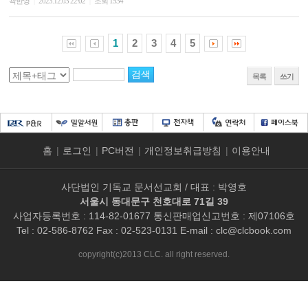
곽한영
2023.12.03 22:02
조회 1534
|
|
1
2
3
4
5
목록
쓰기
홈
|
로그인
|
PC버전
|
개인정보취급방침
|
이용안내
사단법인 기독교 문서선교회 / 대표 : 박영호
서울시 동대문구 천호대로 71길 39
사업자등록번호 : 114-82-01677 통신판매업신고번호 : 제07106호
Tel : 02-586-8762 Fax : 02-523-0131 E-mail :
clc@clcbook.com
copyright(c)2013 CLC. all right reserved.