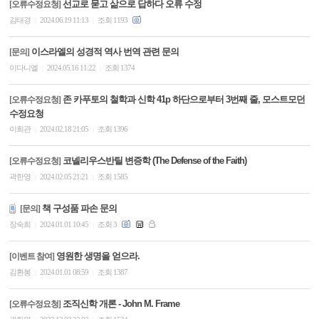
선교로 묻고 삶으로 답하다 오류 수정
[오류수정요청]
김태경
2024.06.19 11:13
조회 1193
|
|
이스라엘의 성경적 역사 번역 관련 문의
[문의]
이다니엘
2024.05.16 11:22
조회 1374
|
|
존 카푸토의 철학과 신학 41p 하단으로부터 3번째 줄, 모스트모던
[오류수정요청]
수정요청
이희관
2024.02.18 21:05
조회 1396
|
|
코넬리우스반틸 변증학 (The Defense of the Faith)
[오류수정요청]
곽한영
2024.02.05 21:21
조회 1585
|
|
책 구성품 파손 문의
[문의]
장숙희
2024.01.01 10:45
조회 3
|
|
영원한 생명을 얻으라.
[이벤트 참여]
김환봉
2024.01.01 08:59
조회 1387
|
|
조직신학 개론 - John M. Frame
[오류수정요청]