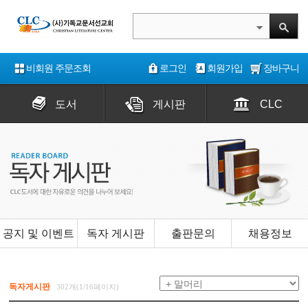
비회원 주문조회
로그인
회원가입
장바구니
도서
게시판
CLC
공지 및 이벤트
독자 게시판
출판문의
채용정보
독자게시판
302개(1/16페이지)