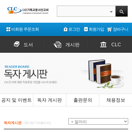
비회원 주문조회
로그인
회원가입
장바구니
도서
게시판
CLC
공지 및 이벤트
독자 게시판
출판문의
채용정보
독자게시판
302개(7/16페이지)