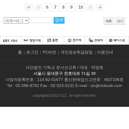
6
7
8
9
10
목록
쓰기
홈
|
로그인
|
PC버전
|
개인정보취급방침
|
이용안내
사단법인 기독교 문서선교회 / 대표 : 박영호
서울시 동대문구 천호대로 71길 39
사업자등록번호 : 114-82-01677 통신판매업신고번호 : 제07106호
Tel : 02-586-8762 Fax : 02-523-0131 E-mail :
clc@clcbook.com
copyright(c)2013 CLC. all right reserved.