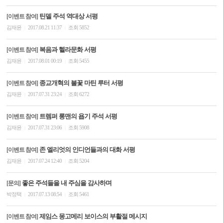
틴델 주석 역대상 서평
[이벤트 참여]
김재윤
2017.08.21 11:37
조회 5852
|
|
복음과 헬라문화 서평
[이벤트 참여]
김재윤
2017.08.01 00:19
조회 5455
|
|
종교개혁의 불꽃 마틴 루터 서평
[이벤트 참여]
김재윤
2017.07.31 23:24
조회 6272
|
|
트렘퍼 롱맨의 욥기 주석 서평
[이벤트 참여]
김재윤
2017.07.31 23:06
조회 5908
|
|
존 엘리엇의 인디언들과의 대화 서평
[이벤트 참여]
김재윤
2017.07.24 12:40
조회 5204
|
|
좋은 주석들을 내 주심을 감사하며
[문의]
박정택
2017.07.13 08:54
조회 5461
|
|
제임스 몽고메리 보이스의 부활절 메시지
[이벤트 참여]