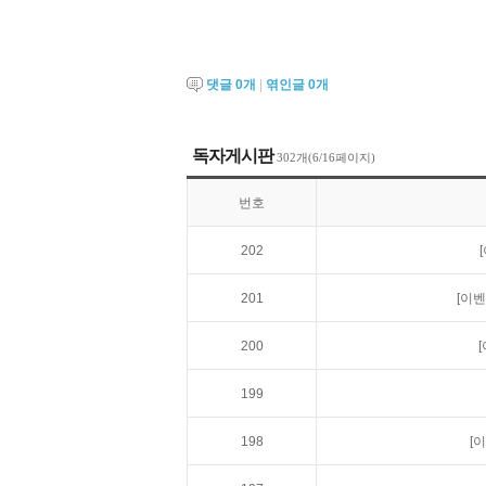
댓글
0
개
|
엮인글
0
개
독자게시판
302개(6/16페이지)
번호
202
201
[이벤
200
199
198
[