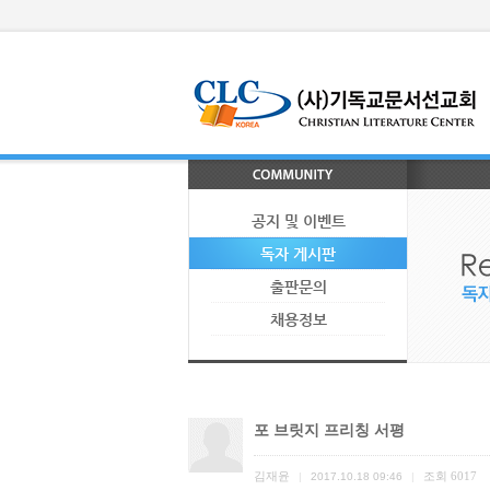
공지 및 이벤트
독자 게시판
출판문의
채용정보
포 브릿지 프리칭 서평
김재윤
조회
6017
|
2017.10.18 09:46
|