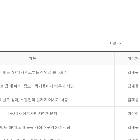
제목
작성자
[이벤트 참여]
사막교부들의 영성 톺아보기
김재윤
트 참여]
예배, 종교개혁가들에게 배우다 서평
김재윤
[이벤트 참여]
스펄전의 십자가 메시지 서평
김재윤
[문의]
새성경사전 개정판문의
장신혜
이벤트 참여]
고대 근동 사상과 구약성경 서평
김재윤