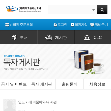
비회원 주문조회
로그인
회원가입
장바구니
도서
게시판
CLC
공지 및 이벤트
독자 게시판
출판문의
채용정보
인도 카레 아줌마와 나 서평