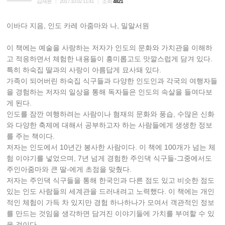
김재윤
조회
|
2017.10.02 11:41
|
4821
이바다 지음, 인도 카레 아줌마와 나, 밀알서원
이 책에는 예술을 사랑하는 저자가 인도의 문화와 가치관을 이해하
고 적응하면서 체험한 내용들이 흥미롭고도 맛깔스럽게 담겨 있다.
특히 하숙집 딸과의 사랑이 아름답게 묘사돼 있다.
가족이 되어버린 하숙집 식구들과 다양한 인도인과 각국의 여행자들
을 경험하는 저자의 일상을 통해 독자들은 인도의 속살을 들여다보
게 된다.
인도를 잠깐 여행하려는 사람이나 혐재의 문화와 풍습, 수많은 신화
와 다양한 축제에 대해서 공부하고자 하는 사람들에게 생생한 정보
를 주는 책이다.
저자는 인도에서 10년간 봉사한 사람이다. 이 책에 100개가 넘는 체
험 이야기를 넣었으며, 7년 넘게 경험한 주인댁 식구들-그중에서도
주인아줌마와 큰 딸-에게 초점을 맞췄다.
저자는 주인댁 식구들을 통해 한국인과 다른 점도 있고 비슷한 점도
있는 인도 사람들의 세계관을 드러내려고 노력했다. 이 책에는 개인
적인 체험이 가득 차 있지만 경험 하나하나가 모여서 객관적인 정보
를 만드는 것임을 생각하면 담겨진 이야기들에 가치를 부여할 수 있
을 것이다.