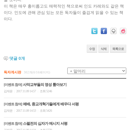
이 책은 매우 흥미롭고도 매력적인 책으로써 인도 카레와도 같은 책
이다. 인도에 관해 관심 있는 모든 독자들이 즐겁게 읽을 수 있는 책
이다.
수정
삭제
목록으로
댓글
0
개
독자게시판
302개(6/16페이지)
사막교부들의 영성 톺아보기
[이벤트 참여]
김재윤
2017.11.09 14:57
조회 5246
|
|
예배, 종교개혁가들에게 배우다 서평
[이벤트 참여]
김재윤
2017.11.09 14:53
조회 5426
|
|
스펄전의 십자가 메시지 서평
[이벤트 참여]