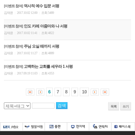
역사적 예수 입문 서평
[이벤트 참여]
김재윤
2017.10.02 12:00
조회 5489
|
|
인도 카레 아줌마와 나 서평
[이벤트 참여]
김재윤
2017.10.02 11:41
조회 4822
|
|
주님 오실 때까지 서평
[이벤트 참여]
김재윤
2017.10.02 11:27
조회 4889
|
|
고백하는 교회를 세우라 1 서평
[이벤트 참여]
김재윤
2017.09.19 11:03
조회 4353
|
|
6
7
8
9
10
목록
쓰기