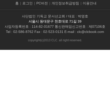
홈
|
로그인
|
PC버전
|
개인정보취급방침
|
이용안내
사단법인 기독교 문서선교회 / 대표 : 박영호
서울시 동대문구 천호대로 71길 39
사업자등록번호 : 114-82-01677 통신판매업신고번호 : 제07106호
Tel : 02-586-8762 Fax : 02-523-0131 E-mail :
clc@clcbook.com
copyright(c)2013 CLC. all right reserved.