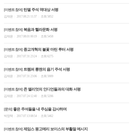
틴델 주석 역대상 서평
[이벤트 참여]
김재윤
2017.08.21 11:37
조회 5852
|
|
복음과 헬라문화 서평
[이벤트 참여]
김재윤
2017.08.01 00:19
조회 5458
|
|
종교개혁의 불꽃 마틴 루터 서평
[이벤트 참여]
김재윤
2017.07.31 23:24
조회 6275
|
|
트렘퍼 롱맨의 욥기 주석 서평
[이벤트 참여]
김재윤
2017.07.31 23:06
조회 5909
|
|
존 엘리엇의 인디언들과의 대화 서평
[이벤트 참여]
김재윤
2017.07.24 12:40
조회 5206
|
|
좋은 주석들을 내 주심을 감사하며
[문의]
박정택
2017.07.13 08:54
조회 5462
|
|
제임스 몽고메리 보이스의 부활절 메시지
[이벤트 참여]