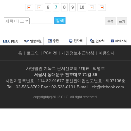
6
7
8
9
10
목록
쓰기
홈
|
로그인
|
PC버전
|
개인정보취급방침
|
이용안내
사단법인 기독교 문서선교회 / 대표 : 박영호
서울시 동대문구 천호대로 71길 39
사업자등록번호 : 114-82-01677 통신판매업신고번호 : 제07106호
Tel : 02-586-8762 Fax : 02-523-0131 E-mail :
clc@clcbook.com
copyright(c)2013 CLC. all right reserved.