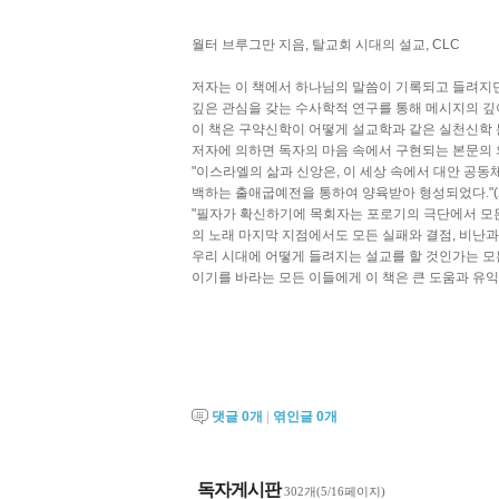
월터 브루그만 지음, 탈교회 시대의 설교, CLC
저자는 이 책에서 하나님의 말씀이 기록되고 들려지
깊은 관심을 갖는 수사학적 연구를 통해 메시지의 깊
이 책은 구약신학이 어떻게 설교학과 같은 실천신학 
저자에 의하면 독자의 마음 속에서 구현되는 본문의
"이스라엘의 삶과 신앙은, 이 세상 속에서 대안 공
백하는 출애굽예전을 통하여 양육받아 형성되었다."(2
"필자가 확신하기에 목회자는 포로기의 극단에서 모든
의 노래 마지막 지점에서도 모든 실패와 결점, 비난과 
우리 시대에 어떻게 들려지는 설교를 할 것인가는 모
이기를 바라는 모든 이들에게 이 책은 큰 도움과 유익
댓글
0
개
|
엮인글
0
개
독자게시판
302개(5/16페이지)