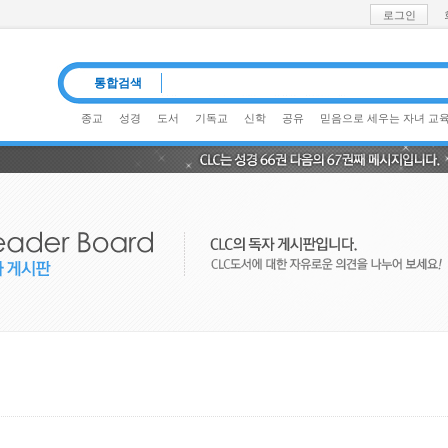
로그인
통합검색
종교
성경
도서
기독교
신학
공유
믿음으로 세우는 자녀 교