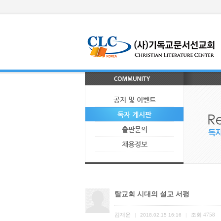
공지 및 이벤트
독자 게시판
출판문의
채용정보
탈교회 시대의 설교 서평
김재윤
조회
4758
|
2018.02.15 16:16
|