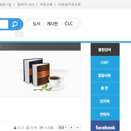
회원가입
|
장바구니(
0
)
|
주문조회
|
비회원주문조회
육
신고
인쇄
스크랩