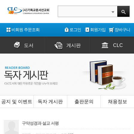
비회원 주문조회
로그인
회원가입
장바구니
도서
게시판
CLC
공지 및 이벤트
독자 게시판
출판문의
채용정보
구약성경과 설교 서평