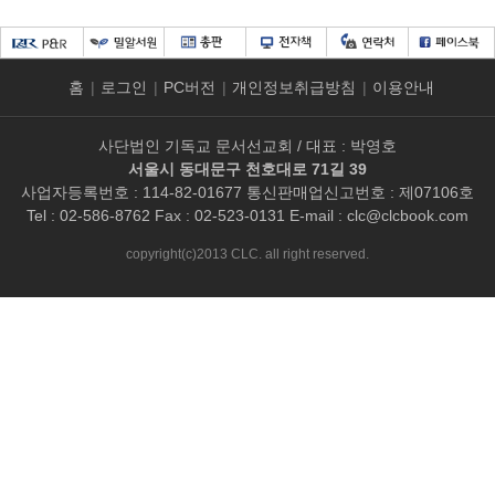
홈
|
로그인
|
PC버전
|
개인정보취급방침
|
이용안내
사단법인 기독교 문서선교회 / 대표 : 박영호
서울시 동대문구 천호대로 71길 39
사업자등록번호 : 114-82-01677 통신판매업신고번호 : 제07106호
Tel : 02-586-8762 Fax : 02-523-0131 E-mail :
clc@clcbook.com
copyright(c)2013 CLC. all right reserved.