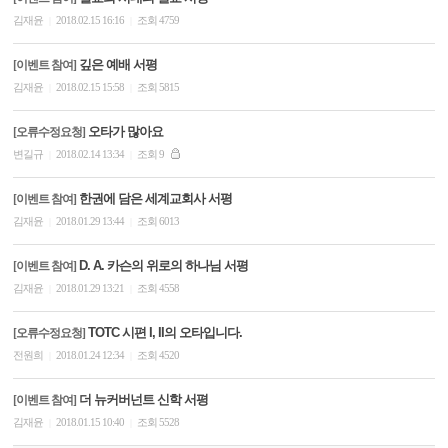
김재윤
2018.02.15 16:16
조회 4759
|
|
깊은 예배 서평
[이벤트 참여]
김재윤
2018.02.15 15:58
조회 5815
|
|
오타가 많아요
[오류수정요청]
변길규
2018.02.14 13:34
조회 9
|
|
한권에 담은 세계교회사 서평
[이벤트 참여]
김재윤
2018.01.29 13:44
조회 6013
|
|
D. A. 카슨의 위로의 하나님 서평
[이벤트 참여]
김재윤
2018.01.29 13:21
조회 4558
|
|
TOTC 시편 I, II의 오타입니다.
[오류수정요청]
전원희
2018.01.24 12:34
조회 4520
|
|
더 뉴커버넌트 신학 서평
[이벤트 참여]
김재윤
2018.01.15 10:40
조회 5528
|
|