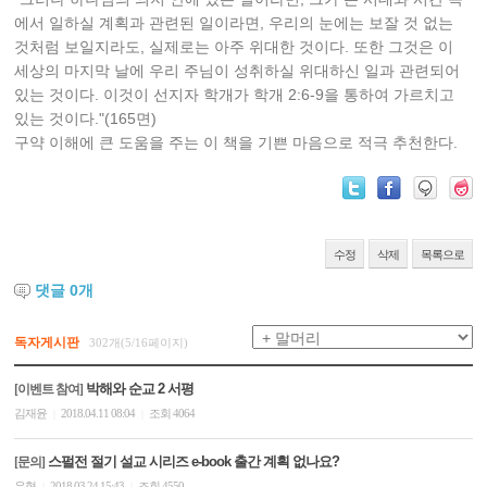
에서 일하실 계획과 관련된 일이라면, 우리의 눈에는 보잘 것 없는
것처럼 보일지라도, 실제로는 아주 위대한 것이다. 또한 그것은 이
세상의 마지막 날에 우리 주님이 성취하실 위대하신 일과 관련되어
있는 것이다. 이것이 선지자 학개가 학개 2:6-9을 통하여 가르치고
있는 것이다."(165면)
구약 이해에 큰 도움을 주는 이 책을 기쁜 마음으로 적극 추천한다.
수정
삭제
목록으로
댓글
0
개
독자게시판
302개(5/16페이지)
박해와 순교 2 서평
[이벤트 참여]
김재윤
2018.04.11 08:04
조회 4064
|
|
스펄전 절기 설교 시리즈 e-book 출간 계획 없나요?
[문의]
유혁
2018.03.24 15:43
조회 4550
|
|