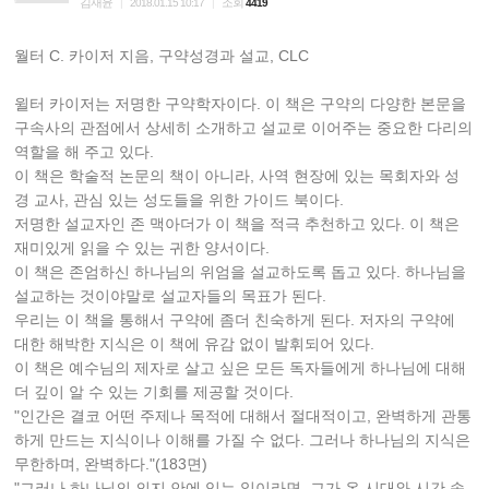
김재윤
조회
|
2018.01.15 10:17
|
4419
월터 C. 카이저 지음, 구약성경과 설교, CLC
윌터 카이저는 저명한 구약학자이다. 이 책은 구약의 다양한 본문을
구속사의 관점에서 상세히 소개하고 설교로 이어주는 중요한 다리의
역할을 해 주고 있다.
이 책은 학술적 논문의 책이 아니라, 사역 현장에 있는 목회자와 성
경 교사, 관심 있는 성도들을 위한 가이드 북이다.
저명한 설교자인 존 맥아더가 이 책을 적극 추천하고 있다. 이 책은
재미있게 읽을 수 있는 귀한 양서이다.
이 책은 존엄하신 하나님의 위엄을 설교하도록 돕고 있다. 하나님을
설교하는 것이야말로 설교자들의 목표가 된다.
우리는 이 책을 통해서 구약에 좀더 친숙하게 된다. 저자의 구약에
대한 해박한 지식은 이 책에 유감 없이 발휘되어 있다.
이 책은 예수님의 제자로 살고 싶은 모든 독자들에게 하나님에 대해
더 깊이 알 수 있는 기회를 제공할 것이다.
"인간은 결코 어떤 주제나 목적에 대해서 절대적이고, 완벽하게 관통
하게 만드는 지식이나 이해를 가질 수 없다. 그러나 하나님의 지식은
무한하며, 완벽하다."(183면)
"그러나 하나님의 의지 안에 있는 일이라면, 그가 온 시대와 시간 속