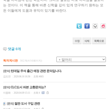
는 것이다. 이 책을 통해 바른 신학을 깊이 있게 연구하기 원하는 모
든 이들에게 도움과 유익이 있기를 바란다.
수정
삭제
목록으로
댓글
0
개
독자게시판
302개(4/16페이지)
틴데일 주석 출간 예정 관련 문의입니다.
[문의]
김도연
2020.06.16 16:36
조회 4665
|
|
CLC도서 파본 교환문의는?
[문의]
이용화
2020.04.09 15:11
조회 4
|
|
절판 도서 구입 관련
[문의]