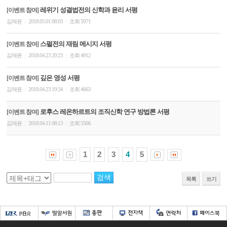
레위기 성결법전의 신학과 윤리 서평
[이벤트 참여]
김재윤
2018.05.01 08:03
조회 5971
|
|
스펄전의 재림 메시지 서평
[이벤트 참여]
김재윤
2018.04.23 20:23
조회 4912
|
|
깊은 영성 서평
[이벤트 참여]
김재윤
2018.04.23 19:34
조회 4663
|
|
로후스 레온하르트의 조직신학 연구 방법론 서평
[이벤트 참여]
김재윤
2018.04.11 08:13
조회 5506
|
|
1
2
3
4
5
목록
쓰기