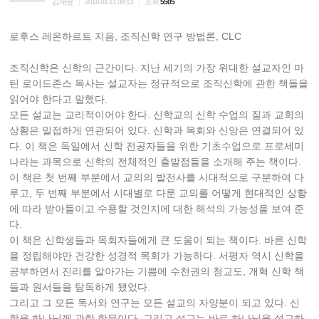
김재윤
조회
|
2018.04.11 08:13
|
5505
로후스 레온하르트 지음, 조직신학 연구 방법론, CLC
조직신학은 신학의 근간이다. 지난 세기의 가장 위대한 설교자인 마
틴 로이드존스 목사는 설교자는 정규적으로 조직신학에 관한 책들을
읽어야 한다고 말했다.
모든 설교는 교리적이어야 한다. 신학교의 신학 수업의 질과 교회의
상황은 밀접하게 연관되어 있다. 신학과 목회와 신앙은 연결되어 있
다. 이 책은 독일에서 신학 전공자들을 위한 기초수업으로 프로세미
나라는 과목으로 신학의 전체적인 출발점들을 소개해 주는 책이다.
이 책은 첫 번째 부분에서 교의의 발전사를 시대적으로 구분하여 다
루고, 두 번째 부분에서 시대별로 다룬 교의를 어떻게 현대적인 상황
에 따라 받아들이고 수용할 것인지에 대한 해석의 가능성을 보여 준
다.
이 책은 신학생들과 목회자들에게 큰 도움이 되는 책이다. 바른 신학
을 정립해야만 건강한 성경적 목회가 가능하다. 서평자 역시 신학을
공부하면서 진리를 알아가는 기쁨에 수천권의 청교도, 개혁 신학 책
들과 원서들을 탐독하게 됐었다.
그리고 그 모든 독서와 연구는 모든 설교의 자양분이 되고 있다. 신
학을 하나님께 관한 학문이다. 그리고 설교는 바로 하나님을 설교하