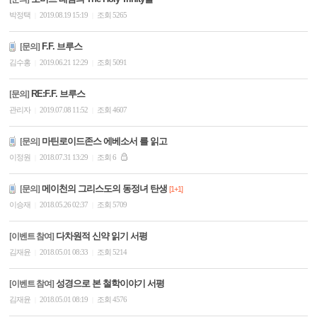
박정택
2019.08.19 15:19
조회 5265
|
|
F.F. 브루스
[문의]
김수홍
2019.06.21 12:29
조회 5091
|
|
RE:F.F. 브루스
[문의]
관리자
2019.07.08 11:52
조회 4607
|
|
마틴로이드존스 에베소서 를 읽고
[문의]
이정원
2018.07.31 13:29
조회 6
|
|
메이천의 그리스도의 동정녀 탄생
[문의]
[1+1]
이승재
2018.05.26 02:37
조회 5709
|
|
다차원적 신약 읽기 서평
[이벤트 참여]
김재윤
2018.05.01 08:33
조회 5214
|
|
성경으로 본 철학이야기 서평
[이벤트 참여]
김재윤
2018.05.01 08:19
조회 4576
|
|