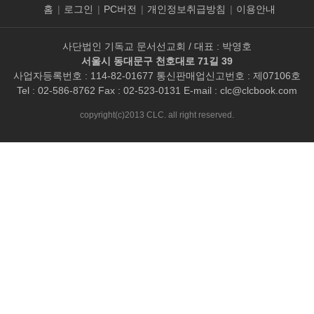
홈
|
로그인
|
PC버전
|
개인정보취급방침
|
이용안내
사단법인 기독교 문서선교회 / 대표 : 박영호
서울시 동대문구 천호대로 71길 39
사업자등록번호 : 114-82-01677 통신판매업신고번호 : 제07106호
Tel : 02-586-8762 Fax : 02-523-0131 E-mail :
clc@clcbook.com
copyright(c)2013 CLC. all right reserved.