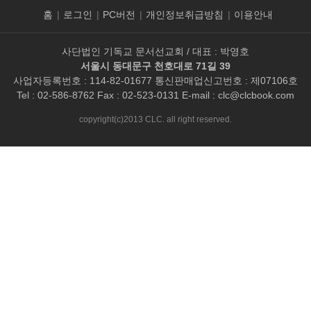
홈
|
로그인
|
PC버전
|
개인정보취급방침
|
이용안내
사단법인 기독교 문서선교회 / 대표 : 박영호
서울시 동대문구 천호대로 71길 39
사업자등록번호 : 114-82-01677 통신판매업신고번호 : 제07106호
Tel : 02-586-8762 Fax : 02-523-0131 E-mail :
clc@clcbook.com
copyright(c)2013 CLC. all right reserved.