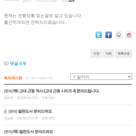
관리자
조회
|
2022.07.01 15:44
|
1470
현재는 진행상황 없는걸로 알고 있습니다
출간하게되면 연락드리겠습니다.
수정
삭제
목록으로
댓글
0
개
독자게시판
302개(3/16페이지)
RE:고대 근동 역사 (고대 근동 시리즈 4) 문의드립니다.
[문의]
관리자
2022.07.01 15:51
조회 1450
|
|
절판도서 문의드려요
[문의]
손삼균
2022.02.21 22:39
조회 1879
|
|
RE:절판도서 문의드려요
[문의]