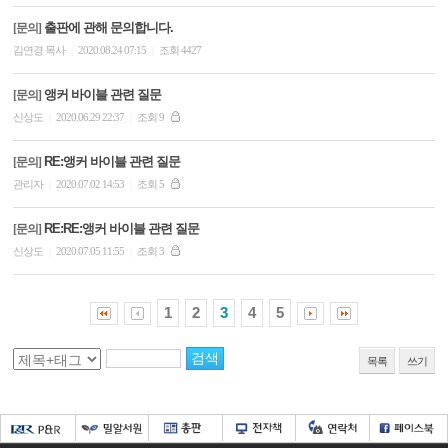
출판에 관해 문의합니다.
[문의]
김연경 목사
2020.08.24 07:15
조회 4427
|
|
앵커 바이블 관련 질문
[문의]
신상도
2020.06.29 22:37
조회 9
|
|
RE:앵커 바이블 관련 질문
[문의]
관리자
2020.07.02 14:53
조회 5
|
|
RE:RE:앵커 바이블 관련 질문
[문의]
신상도
2020.07.05 11:55
조회 3
|
|
1
2
3
4
5
목록
쓰기