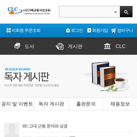
비회원 주문조회
로그인
회원가입
장바구니
도서
게시판
CLC
공지 및 이벤트
독자 게시판
출판문의
채용정보
RE:고대 근동 문자와 성경