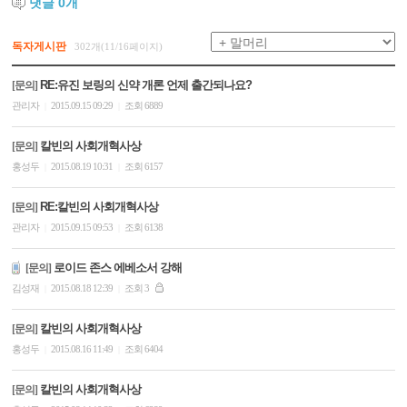
댓글
0
개
독자게시판
302개(11/16페이지)
RE:유진 보링의 신약 개론 언제 출간되나요?
[문의]
관리자
2015.09.15 09:29
조회 6889
|
|
칼빈의 사회개혁사상
[문의]
홍성두
2015.08.19 10:31
조회 6157
|
|
RE:칼빈의 사회개혁사상
[문의]
관리자
2015.09.15 09:53
조회 6138
|
|
로이드 존스 에베소서 강해
[문의]
김성재
2015.08.18 12:39
조회 3
|
|
칼빈의 사회개혁사상
[문의]
홍성두
2015.08.16 11:49
조회 6404
|
|
칼빈의 사회개혁사상
[문의]