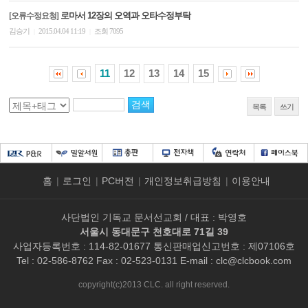
로마서 12장의 오역과 오타수정부탁
[오류수정요청]
김승기
2015.04.04 11:19
조회 7095
|
|
11
12
13
14
15
목록
쓰기
홈
|
로그인
|
PC버전
|
개인정보취급방침
|
이용안내
사단법인 기독교 문서선교회 / 대표 : 박영호
서울시 동대문구 천호대로 71길 39
사업자등록번호 : 114-82-01677 통신판매업신고번호 : 제07106호
Tel : 02-586-8762 Fax : 02-523-0131 E-mail :
clc@clcbook.com
copyright(c)2013 CLC. all right reserved.