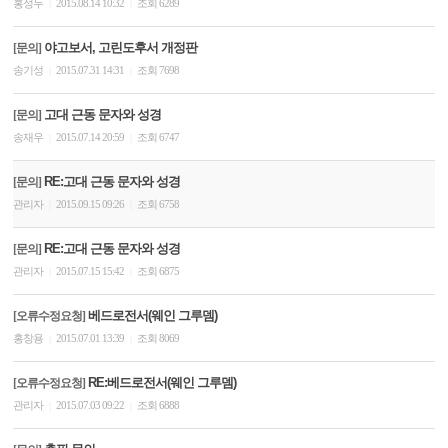
홍성두
2015.08.14 10:32
조회 6289
|
|
야고보서, 고린도후서 개정판
[문의]
송기성
2015.07.31 14:31
조회 7698
|
|
고대 근동 문자와 성경
[문의]
송재우
2015.07.14 20:59
조회 6747
|
|
RE:고대 근동 문자와 성경
[문의]
관리자
2015.09.15 09:26
조회 6758
|
|
RE:고대 근동 문자와 성경
[문의]
관리자
2015.07.15 15:42
조회 6875
|
|
베드로전서(웨인 그루뎀)
[오류수정요청]
홍창용
2015.07.01 13:39
조회 8069
|
|
RE:베드로전서(웨인 그루뎀)
[오류수정요청]
관리자
2015.07.03 09:22
조회 6888
|
|