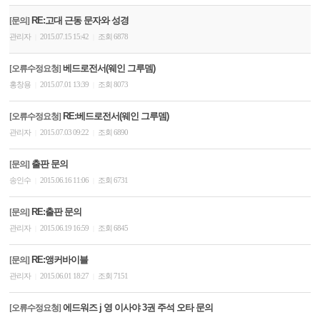
RE:고대 근동 문자와 성경
[문의]
관리자
2015.07.15 15:42
조회 6878
|
|
베드로전서(웨인 그루뎀)
[오류수정요청]
홍창용
2015.07.01 13:39
조회 8073
|
|
RE:베드로전서(웨인 그루뎀)
[오류수정요청]
관리자
2015.07.03 09:22
조회 6890
|
|
출판 문의
[문의]
송인수
2015.06.16 11:06
조회 6731
|
|
RE:출판 문의
[문의]
관리자
2015.06.19 16:59
조회 6845
|
|
RE:앵커바이블
[문의]
관리자
2015.06.01 18:27
조회 7151
|
|
에드워즈 j 영 이사야 3권 주석 오타 문의
[오류수정요청]