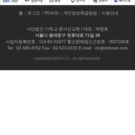
홈
|
로그인
|
PC버전
|
개인정보취급방침
|
이용안내
사단법인 기독교 문서선교회 / 대표 : 박영호
서울시 동대문구 천호대로 71길 39
사업자등록번호 : 114-82-01677 통신판매업신고번호 : 제07106호
Tel : 02-586-8762 Fax : 02-523-0131 E-mail :
clc@clcbook.com
copyright(c)2013 CLC. all right reserved.