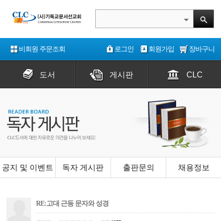
비회원 주문조회
로그인
회원가입
장바구니
도서
게시판
CLC
공지 및 이벤트
독자 게시판
출판문의
채용정보
RE:고대 근동 문자와 성경