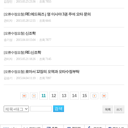
김정민
2015.05.25 23:36
조회 7855
|
|
RE:에드워즈 j 영 이사야 3권 주석 오타 문의
[오류수정요청]
관리자
2015.05.28 12:55
조회 6641
|
|
신조학
[오류수정요청]
송기성
2015.04.10 15:04
조회 7877
|
|
RE:신조학
[오류수정요청]
관리자
2015.05.21 18:26
조회 7145
|
|
로마서 12장의 오역과 오타수정부탁
[오류수정요청]
김승기
2015.04.04 11:19
조회 7097
|
|
11
12
13
14
15
목록
쓰기