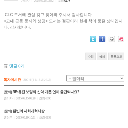
관리자
조회
|
2015.07.15 15:42
|
6877
CLC 도서에 관심 갖고 찾아와 주셔서 감사합니다.
<고대 근동 문자와 성경> 도서는 절판이라 현재 책이 품절 상태입니
다. 감사합니다.
수정
삭제
목록으로
댓글
0
개
독자게시판
302개(11/16페이지)
RE:유진 보링의 신약 개론 언제 출간되나요?
[문의]
관리자
2015.09.15 09:29
조회 6895
|
|
칼빈의 사회개혁사상
[문의]
홍성두
2015.08.19 10:31
조회 6159
|
|