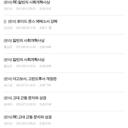
RE:칼빈의 사회개혁사상
[문의]
관리자
2015.09.15 09:53
조회 6142
|
|
로이드 존스 에베소서 강해
[문의]
김성재
2015.08.18 12:39
조회 3
|
|
칼빈의 사회개혁사상
[문의]
홍성두
2015.08.16 11:49
조회 6406
|
|
칼빈의 사회개혁사상
[문의]
홍성두
2015.08.14 10:32
조회 6289
|
|
야고보서, 고린도후서 개정판
[문의]
송기성
2015.07.31 14:31
조회 7701
|
|
고대 근동 문자와 성경
[문의]
송재우
2015.07.14 20:59
조회 6748
|
|
RE:고대 근동 문자와 성경
[문의]
관리자
2015.09.15 09:26
조회 6761
|
|