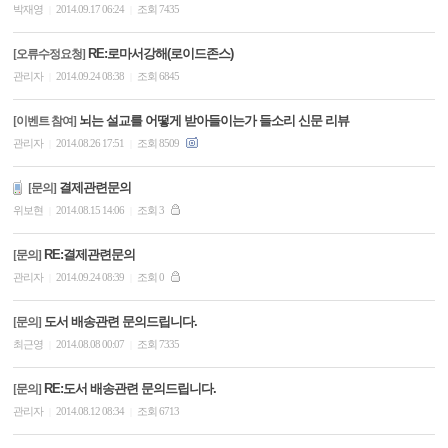
박재영
2014.09.17 06:24
조회 7435
|
|
RE:로마서강해(로이드존스)
[오류수정요청]
관리자
2014.09.24 08:38
조회 6845
|
|
뇌는 설교를 어떻게 받아들이는가 들소리 신문 리뷰
[이벤트 참여]
관리자
2014.08.26 17:51
조회 8509
|
|
결제관련문의
[문의]
위보현
2014.08.15 14:06
조회 3
|
|
RE:결제관련문의
[문의]
관리자
2014.09.24 08:39
조회 0
|
|
도서 배송관련 문의드립니다.
[문의]
최근영
2014.08.08 00:07
조회 7335
|
|
RE:도서 배송관련 문의드립니다.
[문의]
관리자
2014.08.12 08:34
조회 6713
|
|