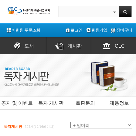
비회원 주문조회
로그인
회원가입
장바구니
도서
게시판
CLC
공지 및 이벤트
독자 게시판
출판문의
채용정보
독자게시판
302개(12/16페이지)