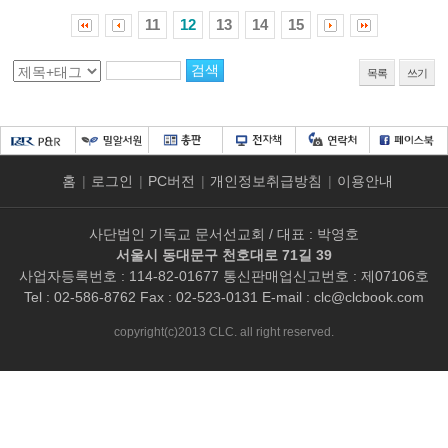
11
12
13
14
15
목록
쓰기
홈
|
로그인
|
PC버전
|
개인정보취급방침
|
이용안내
사단법인 기독교 문서선교회 / 대표 : 박영호
서울시 동대문구 천호대로 71길 39
사업자등록번호 : 114-82-01677 통신판매업신고번호 : 제07106호
Tel : 02-586-8762 Fax : 02-523-0131 E-mail :
clc@clcbook.com
copyright(c)2013 CLC. all right reserved.