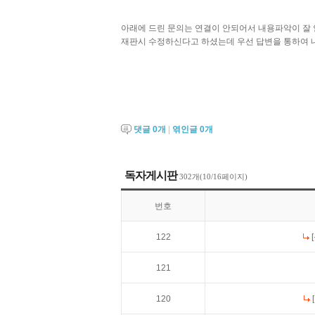
아래에 드린 문의는 연결이 안되어서 내용파악이 잘 
재판시 수정하신다고 하셨는데 우선 답변을 통하여 
댓글
0
개
|
엮인글
0
개
독자게시판
302개(10/16페이지)
번호
122
121
120