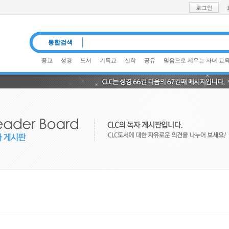
로그인
통합검색
종교
성경
도서
기독교
신학
공유
믿음으로 세우는 자녀 교