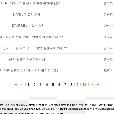
문의]
RE:앵커바이블 신약은 전권 출간하나요?
관리자
[문의]
e북 출간 요청
김현정
[문의]
RE:e북 출간 요청
관리자
앵커바이블 주석 구약도 번역 출간 계획있나요?
조정국
RE:앵커바이블 주석 구약도 번역 출간 계획있나요?
관리자
[문의]
칼빈의 사회개혁사상
홍성두
의]
유진 보링의 신약 개론 언제 출간되나요?
조정국
1
2
3
4
5
6
7
8
9
10