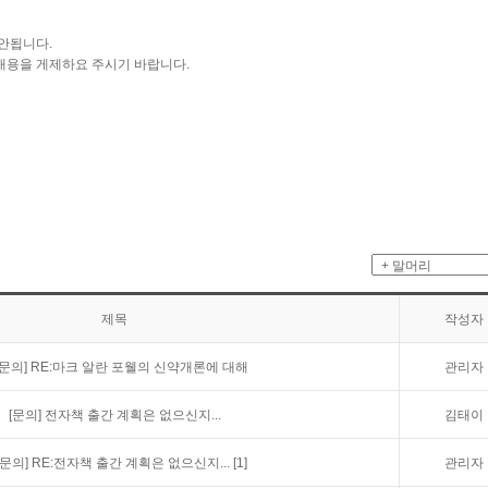
안됩니다.
내용을 게제하요 주시기 바랍니다.
제목
작성자
[문의]
RE:마크 알란 포웰의 신약개론에 대해
관리자
[문의]
전자책 출간 계획은 없으신지...
김태이
[문의]
RE:전자책 출간 계획은 없으신지...
[1]
관리자