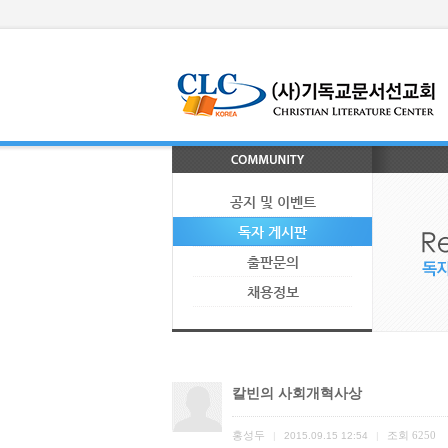
공지 및 이벤트
독자 게시판
출판문의
채용정보
칼빈의 사회개혁사상
홍성두
조회
6250
|
2015.09.15 12:54
|