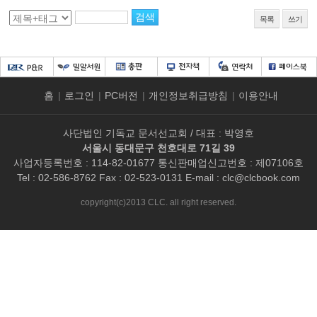
목록
쓰기
홈
|
로그인
|
PC버전
|
개인정보취급방침
|
이용안내
사단법인 기독교 문서선교회 / 대표 : 박영호
서울시 동대문구 천호대로 71길 39
사업자등록번호 : 114-82-01677 통신판매업신고번호 : 제07106호
Tel : 02-586-8762 Fax : 02-523-0131 E-mail :
clc@clcbook.com
copyright(c)2013 CLC. all right reserved.