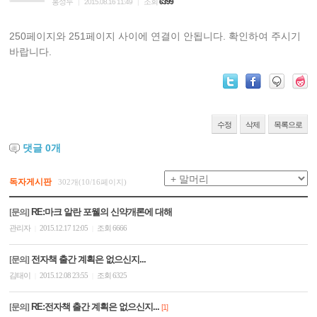
홍성두
조회
|
2015.08.16 11:49
|
6399
250페이지와 251페이지 사이에 연결이 안됩니다. 확인하여 주시기
바랍니다.
수정
삭제
목록으로
댓글
0
개
독자게시판
302개(10/16페이지)
RE:마크 알란 포웰의 신약개론에 대해
[문의]
관리자
2015.12.17 12:05
조회 6666
|
|
전자책 출간 계획은 없으신지...
[문의]
김태이
2015.12.08 23:55
조회 6325
|
|
RE:전자책 출간 계획은 없으신지...
[문의]
[1]