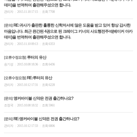
데미)을 번역하여 출판해주셨으면 합니다.
관리자
2015.11.18 17:15
조회 7708
|
|
RE:귀사가 출판한 훌륭한 신학저서에 많은 도움을 받고 있어 항상 감사한
[문의]
마음입니다. 최근 완간된 4권으로 된 크레이그 키너의 사도행전주석(베이커 아카
데미)을 번역하여 출판해주셨으면 합니다.
관리자
2015.11.10 09:13
조회 6353
|
|
루터의 유산
[오류수정요청]
송기성
2015.10.08 18:36
조회 6436
|
|
RE:루터의 유산
[오류수정요청]
관리자
2015.10.12 17:31
조회 6228
|
|
앵커바이블 신약은 전권 출간하나요?
[문의]
조정국
2015.10.08 18:32
조회 5961
|
|
RE:앵커바이블 신약은 전권 출간하나요?
[문의]
관리자
2015.10.12 17:33
조회 6806
|
|