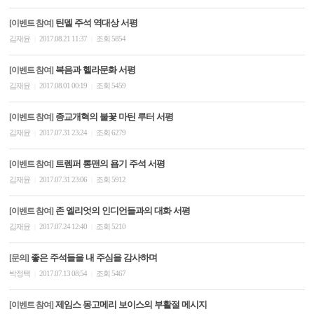
틴델 주석 역대상 서평
[이벤트 참여]
김재윤
2017.08.21 11:37
조회 5854
|
|
복음과 헬라문화 서평
[이벤트 참여]
김재윤
2017.08.01 00:19
조회 5459
|
|
종교개혁의 불꽃 마틴 루터 서평
[이벤트 참여]
김재윤
2017.07.31 23:24
조회 6279
|
|
트렘퍼 롱맨의 욥기 주석 서평
[이벤트 참여]
김재윤
2017.07.31 23:06
조회 5912
|
|
존 엘리엇의 인디언들과의 대화 서평
[이벤트 참여]
김재윤
2017.07.24 12:40
조회 5210
|
|
좋은 주석들을 내 주심을 감사하며
[문의]
박정택
2017.07.13 08:54
조회 5467
|
|
제임스 몽고메리 보이스의 부활절 메시지
[이벤트 참여]