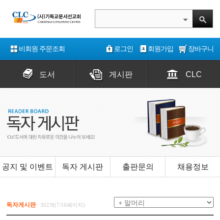
비회원 주문조회
로그인
회원가입
장바구니
도서
게시판
CLC
공지 및 이벤트
독자 게시판
출판문의
채용정보
독자게시판
302개(7/16페이지)