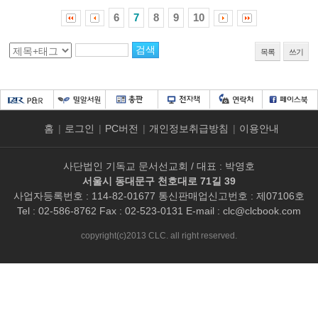
6
7
8
9
10
목록
쓰기
홈
|
로그인
|
PC버전
|
개인정보취급방침
|
이용안내
사단법인 기독교 문서선교회 / 대표 : 박영호
서울시 동대문구 천호대로 71길 39
사업자등록번호 : 114-82-01677 통신판매업신고번호 : 제07106호
Tel : 02-586-8762 Fax : 02-523-0131 E-mail :
clc@clcbook.com
copyright(c)2013 CLC. all right reserved.