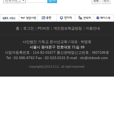
목록
쓰기
홈
|
로그인
|
PC버전
|
개인정보취급방침
|
이용안내
사단법인 기독교 문서선교회 / 대표 : 박영호
서울시 동대문구 천호대로 71길 39
사업자등록번호 : 114-82-01677 통신판매업신고번호 : 제07106호
Tel : 02-586-8762 Fax : 02-523-0131 E-mail :
clc@clcbook.com
copyright(c)2013 CLC. all right reserved.