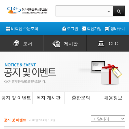
비회원 주문조회
로그인
회원가입
장바구니
도서
게시판
CLC
공지 및 이벤트
독자 게시판
출판문의
채용정보
공지 및 이벤트
268개(2/14페이지)