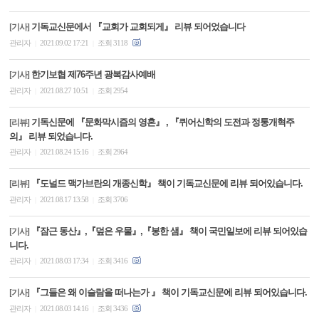
기독교신문에서 『교회가 교회되게』 리뷰 되어었습니다
[기사]
관리자
2021.09.02 17:21
조회 3118
|
|
한기보협 제76주년 광복감사예배
[기사]
관리자
2021.08.27 10:51
조회 2954
|
|
기독신문에 『문화막시즘의 영혼』 , 『퀴어신학의 도전과 정통개혁주
[리뷰]
의』 리뷰 되었습니다.
관리자
2021.08.24 15:16
조회 2964
|
|
『도널드 맥가브란의 개종신학』 책이 기독교신문에 리뷰 되어있습니다.
[리뷰]
관리자
2021.08.17 13:58
조회 3706
|
|
『잠근 동산』,『덮은 우물』,『봉한 샘』 책이 국민일보에 리뷰 되어있습
[기사]
니다.
관리자
2021.08.03 17:34
조회 3416
|
|
『그들은 왜 이슬람을 떠나는가 』 책이 기독교신문에 리뷰 되어있습니다.
[기사]
관리자
2021.08.03 14:16
조회 3436
|
|