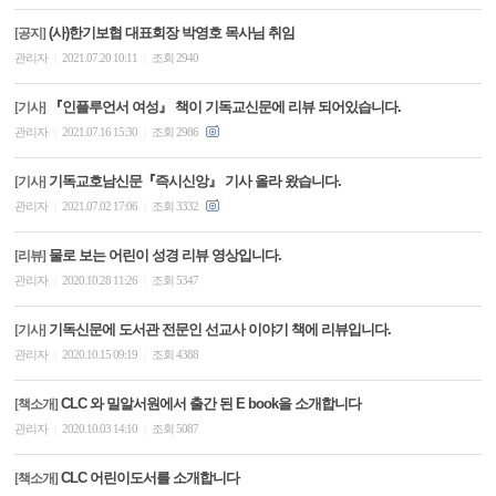
(사)한기보협 대표회장 박영호 목사님 취임
[공지]
관리자
2021.07.20 10:11
조회 2940
|
|
『인플루언서 여성』 책이 기독교신문에 리뷰 되어있습니다.
[기사]
관리자
2021.07.16 15:30
조회 2986
|
|
기독교호남신문『즉시신앙』 기사 올라 왔습니다.
[기사]
관리자
2021.07.02 17:06
조회 3332
|
|
물로 보는 어린이 성경 리뷰 영상입니다.
[리뷰]
관리자
2020.10.28 11:26
조회 5347
|
|
기독신문에 도서관 전문인 선교사 이야기 책에 리뷰입니다.
[기사]
관리자
2020.10.15 09:19
조회 4388
|
|
CLC 와 밀알서원에서 출간 된 E book을 소개합니다
[책소개]
관리자
2020.10.03 14:10
조회 5087
|
|
CLC 어린이도서를 소개합니다
[책소개]