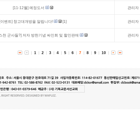
[11-12월] 예정도서
관리자
[이벤트]
창고대개방을 알립니다!
[1]
관리자
스천 군사들?] 저자 방한기념 싸인회 및 할인판매
관리자
1
2
3
4
5
6
7
8
9
10