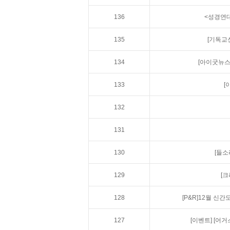
136
<성경연대
135
[기독교
134
[아이굿뉴스
133
[
132
131
130
[들소
129
[
128
[P&R]12월 신
127
[이벤트]
[어거