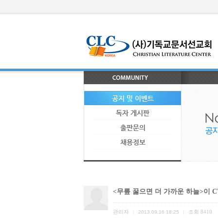
공지 및 이벤트
독자 게시판
출판문의
채용정보
<무릎 꿇으면 더 가까운 하늘>이 
관리자
조회
8410
|
2013.09.16 18:25
|