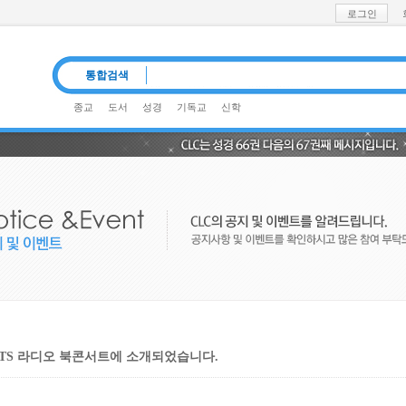
로그인
통합검색
종교
도서
성경
기독교
신학
#기독교신문#CLC책#기독교 역사철학#송재훈
공유
CTS 라디오 북콘서트에 소개되었습니다.