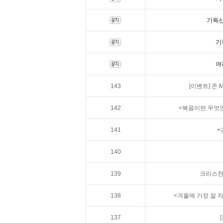
기독신
기
여
143
[이벤트]
존 
142
<복음이란 무엇인
141
<
140
139
크리스찬
138
<겨울에 가장 잘 
137