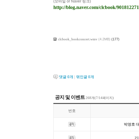
(모바일 or Naver 링크)
http://blog.naver.com/clcbook/90181227
clcbook_bookconcert.wmv
(4.2MB)
(177)
댓글
0
개
|
엮인글
0
개
공지 및 이벤트
268개(7/14페이지)
번호
박영호 대
기