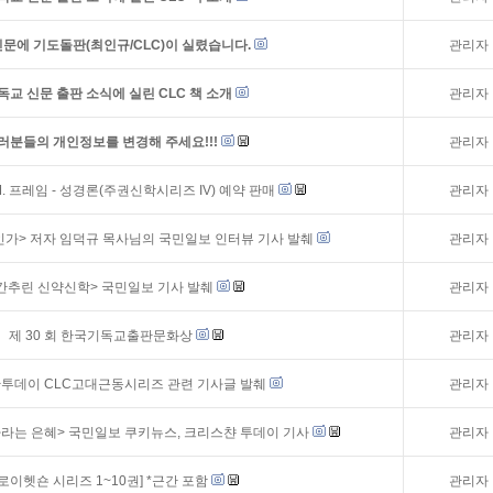
문에 기도돌판(최인규/CLC)이 실렸습니다.
관리자
독교 신문 출판 소식에 실린 CLC 책 소개
관리자
러분들의 개인정보를 변경해 주세요!!!
관리자
M. 프레임 - 성경론(주권신학시리즈 IV) 예약 판매
관리자
가> 저자 임덕규 목사님의 국민일보 인터뷰 기사 발췌
관리자
간추린 신약신학> 국민일보 기사 발췌
관리자
제 30 회 한국기독교출판문화상
관리자
투데이 CLC고대근동시리즈 관련 기사글 발췌
관리자
자라는 은혜> 국민일보 쿠키뉴스, 크리스챤 투데이 기사
관리자
[로이헷숀 시리즈 1~10권] *근간 포함
관리자