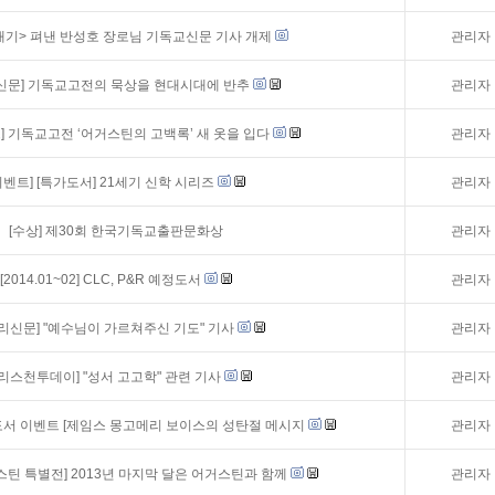
기> 펴낸 반성호 장로님 기독교신문 기사 개제
관리자
신문] 기독교고전의 묵상을 현대시대에 반추
관리자
] 기독교고전 ‘어거스틴의 고백록’ 새 옷을 입다
관리자
이벤트]
[특가도서] 21세기 신학 시리즈
관리자
[수상] 제30회 한국기독교출판문화상
관리자
[2014.01~02] CLC, P&R 예정도서
관리자
리신문] "예수님이 가르쳐주신 기도" 기사
관리자
크리스천투데이] "성서 고고학" 관련 기사
관리자
간도서 이벤트 [제임스 몽고메리 보이스의 성탄절 메시지
관리자
스틴 특별전] 2013년 마지막 달은 어거스틴과 함께
관리자