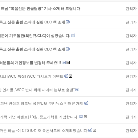
표님 "복음신문 인물탐방" 기사 소개 해 드립니다
관리자
독교 신문 출판 소식에 실린 CLC 책 소개
관리자
문에 기도돌판(최인규/CLC)이 실렸습니다.
관리자
독교 신문 출판 소식에 실린 CLC 책 소개
관리자
러분들의 개인정보를 변경해 주세요!!!
관리자
벤트]
[WCC 특집] WCC 다시보기 이벤트
관리자
 인사들, WCC 반대 위해 제네바 본부로 출발"
관리자
 펴낸 반성호 장로님 국민일보 쿠키뉴스 인터뷰 개제
관리자
교개혁 기념 이벤트] 10월, 종교개혁을 기념합니다.
관리자
가까운 하늘>이 CTS 라디오 북콘서트에 소개되었습니다
관리자