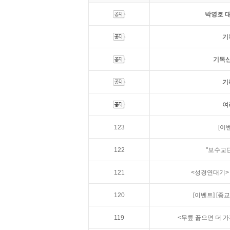
박영호 대
기
기독신
기
여
123
[이
122
"보수교단
121
<성경연대기>
120
[이벤트]
[종
119
<무릎 꿇으면 더 