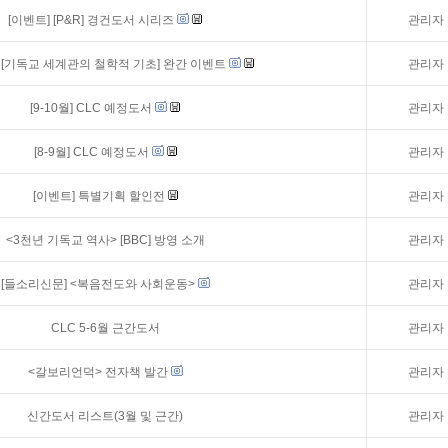
[이벤트]
[P&R] 경건도서 시리즈
관리자
[기독교 세계관의 철학적 기초] 완간 이벤트
관리자
[9-10월] CLC 예정도서
관리자
[8-9월] CLC 예정도서
관리자
[이벤트]
특별기획 할인전
관리자
<3천년 기독교 역사> [BBC] 방영 소개
관리자
[들소리신문] <복음전도와 사회운동>
관리자
CLC 5-6월 근간도서
관리자
<갈보리언덕> 전자책 발간
관리자
신간도서 리스트(3월 및 근간)
관리자