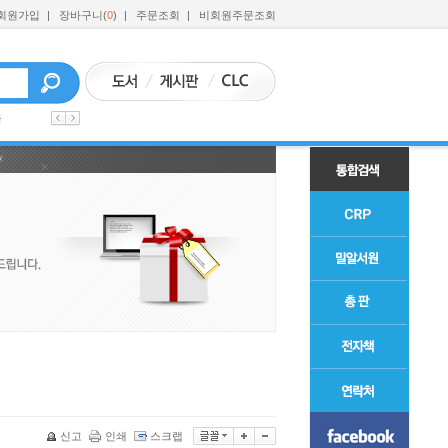
회원가입
|
장바구니(
0
)
|
주문조회
|
비회원주문조회
육
신고
인쇄
스크랩