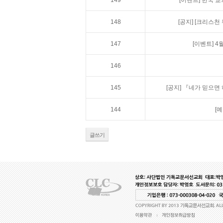
149
[이벤트]
한국 교
148
[공지]
[크리스천 
147
[이벤트]
4
146
145
[공지]
『네가 믿으면 
144
[
글쓰기