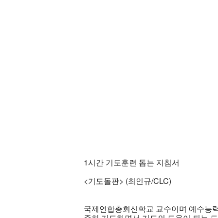
1시간 기도훈련 돕는 지침서
<기도돌판> (최인규/CLC)
국제연합총회신학교 교수이며 예수능력부
준히 기도하면서 기도의 도움이 되는 도