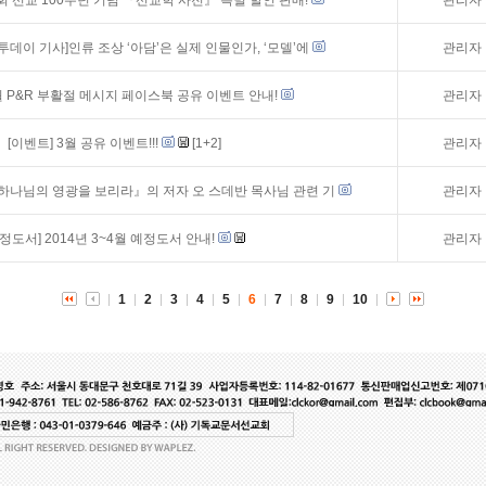
회 선교 100주년 기념 『선교학 사전』 특별 할인 판매!
관리자
투데이 기사]인류 조상 ‘아담’은 실제 인물인가, ‘모델’에
관리자
월 P&R 부활절 메시지 페이스북 공유 이벤트 안내!
관리자
[이벤트]
3월 공유 이벤트!!!
[1+2]
관리자
하나님의 영광을 보리라』의 저자 오 스데반 목사님 관련 기
관리자
예정도서]
2014년 3~4월 예정도서 안내!
관리자
1
2
3
4
5
6
7
8
9
10