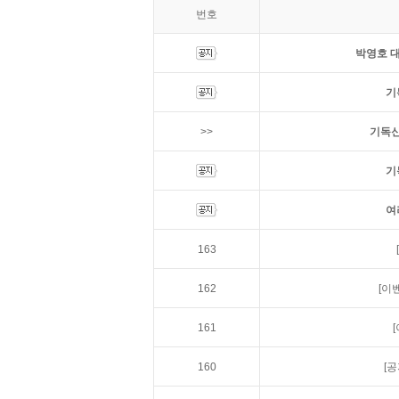
번호
박영호 대
기
>>
기독신
기
여
163
162
[이
161
160
[공