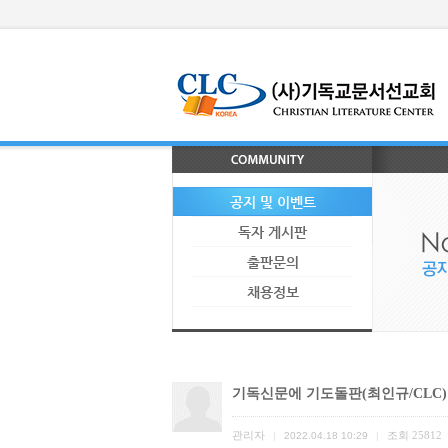
공지 및 이벤트
독자 게시판
출판문의
채용정보
기독신문에 기도돌판(최인규/CLC
관리자
조회
25812
|
2022.04.18 10:29
|