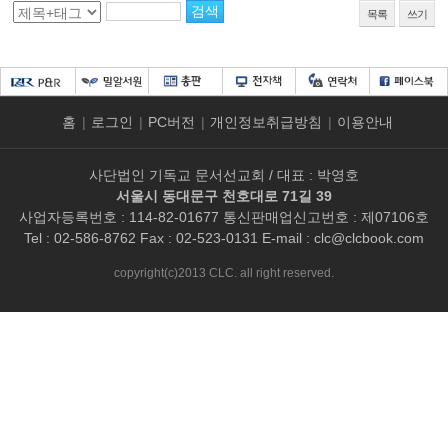
목록
쓰기
홈
|
로그인
|
PC버전
|
개인정보취급방침
|
이용안내
사단법인 기독교 문서선교회 / 대표 : 박영호
서울시 동대문구 천호대로 71길 39
사업자등록번호 : 114-82-01677 통신판매업신고번호 : 제07106호
Tel : 02-586-8762 Fax : 02-523-0131 E-mail :
clc@clcbook.com
copyright(c)2013 CLC. all right reserved.