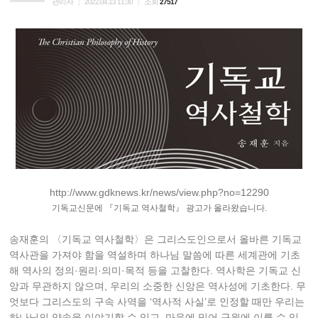
관리자
조회
|
2022.04.13 11:30
|
27517
http://www.gdknews.kr/news/view.php?no=12290
기독교신문에 『기독교 역사철학』 광고가 올라왔습니다.
송재훈의 〈기독교 역사철학〉은 그리스도인으로서 올바른 기독교
역사관을 가져야 함을 역설하며 하나님 말씀에 따른 세계관에 기초
해 역사의 정의·원리·의미·목적 등을 고찰한다. 역사학은 기독교 신
앙과 무관하지 않으며, 우리의 소중한 신앙은 역사성에 기초한다. 무
엇보다 그리스도의 구속 사역을 ‘역사적 사실’로 인정할 때만 우리는
하나님의 약속을 이야기할 수 있고, 마음에 믿어 구원에 이를 수 있