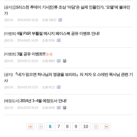
[크리스천 투데이 기사]인류 조상 ‘아담’은 실제 인물인가, ‘모델’에 불과인
[공지]
가
관리자
2014.04.05 10:26
조회 10632
|
|
4월 P&R 부활절 메시지 페이스북 공유 이벤트 안내!
[이벤트]
관리자
2014.04.01 14:26
조회 9316
|
|
3월 공유 이벤트!!!
[이벤트]
[1+2]
관리자
2014.03.15 10:24
조회 8063
|
|
『네가 믿으면 하나님의 영광을 보리라』의 저자 오 스데반 목사님 관련 기
[공지]
사
관리자
2014.03.10 13:51
조회 9122
|
|
2014년 3~4월 예정도서 안내!
[예정도서]
관리자
2014.03.05 16:19
조회 8439
|
|
6
7
8
9
10