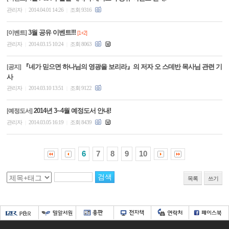
관리자
2014.04.01 14:26
조회 9316
|
|
3월 공유 이벤트!!!
[이벤트]
[1+2]
관리자
2014.03.15 10:24
조회 8063
|
|
『네가 믿으면 하나님의 영광을 보리라』의 저자 오 스데반 목사님 관련 기
[공지]
사
관리자
2014.03.10 13:51
조회 9122
|
|
2014년 3~4월 예정도서 안내!
[예정도서]
관리자
2014.03.05 16:19
조회 8439
|
|
6
7
8
9
10
목록
쓰기