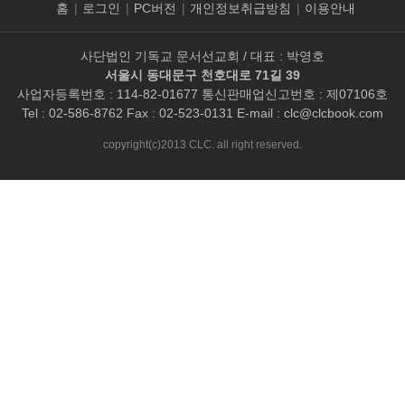
홈
|
로그인
|
PC버전
|
개인정보취급방침
|
이용안내
사단법인 기독교 문서선교회 / 대표 : 박영호
서울시 동대문구 천호대로 71길 39
사업자등록번호 : 114-82-01677 통신판매업신고번호 : 제07106호
Tel : 02-586-8762 Fax : 02-523-0131 E-mail :
clc@clcbook.com
copyright(c)2013 CLC. all right reserved.