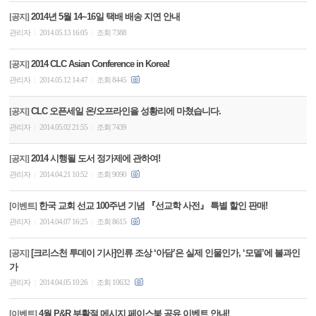
2014년 5월 14~16일 택배 배송 지연 안내
[공지]
관리자
2014.05.13 16:05
조회 7388
|
|
2014 CLC Asian Conference in Korea!
[공지]
관리자
2014.05.12 14:47
조회 8445
|
|
CLC 오픈세일 온/오프라인을 성황리에 마쳤습니다.
[공지]
관리자
2014.05.02 21:55
조회 7439
|
|
2014 시행될 도서 정가제에 관하여!
[공지]
관리자
2014.04.21 10:52
조회 9090
|
|
한국 교회 선교 100주년 기념 『선교학 사전』 특별 할인 판매!
[이벤트]
관리자
2014.04.07 16:25
조회 8615
|
|
[크리스천 투데이 기사]인류 조상 ‘아담’은 실제 인물인가, ‘모델’에 불과인
[공지]
가
관리자
2014.04.05 10:26
조회 10632
|
|
4월 P&R 부활절 메시지 페이스북 공유 이벤트 안내!
[이벤트]