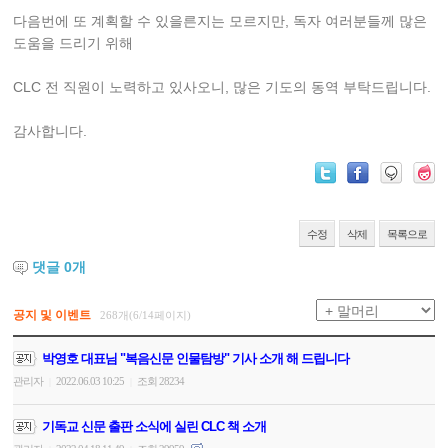
다음번에 또 계획할 수 있을른지는 모르지만, 독자 여러분들께 많은
도움을 드리기 위해
CLC 전 직원이 노력하고 있사오니, 많은 기도의 동역 부탁드립니다.
감사합니다.
수정
삭제
목록으로
댓글
0
개
공지 및 이벤트
268개(6/14페이지)
박영호 대표님 "복음신문 인물탐방" 기사 소개 해 드립니다
관리자
2022.06.03 10:25
조회 28234
|
|
기독교 신문 출판 소식에 실린 CLC 책 소개