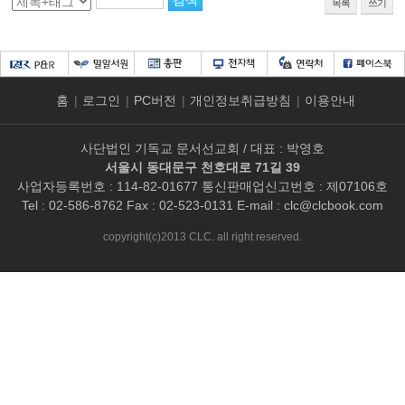
목록
쓰기
홈
|
로그인
|
PC버전
|
개인정보취급방침
|
이용안내
사단법인 기독교 문서선교회 / 대표 : 박영호
서울시 동대문구 천호대로 71길 39
사업자등록번호 : 114-82-01677 통신판매업신고번호 : 제07106호
Tel : 02-586-8762 Fax : 02-523-0131 E-mail :
clc@clcbook.com
copyright(c)2013 CLC. all right reserved.