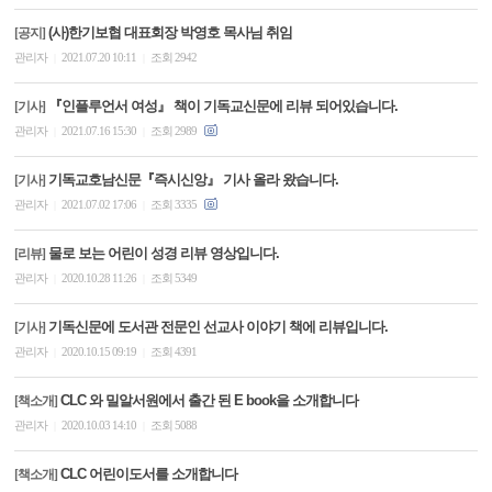
(사)한기보협 대표회장 박영호 목사님 취임
[공지]
관리자
2021.07.20 10:11
조회 2942
|
|
『인플루언서 여성』 책이 기독교신문에 리뷰 되어있습니다.
[기사]
관리자
2021.07.16 15:30
조회 2989
|
|
기독교호남신문『즉시신앙』 기사 올라 왔습니다.
[기사]
관리자
2021.07.02 17:06
조회 3335
|
|
물로 보는 어린이 성경 리뷰 영상입니다.
[리뷰]
관리자
2020.10.28 11:26
조회 5349
|
|
기독신문에 도서관 전문인 선교사 이야기 책에 리뷰입니다.
[기사]
관리자
2020.10.15 09:19
조회 4391
|
|
CLC 와 밀알서원에서 출간 된 E book을 소개합니다
[책소개]
관리자
2020.10.03 14:10
조회 5088
|
|
CLC 어린이도서를 소개합니다
[책소개]