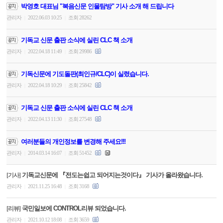
박영호 대표님 "복음신문 인물탐방" 기사 소개 해 드립니다
관리자
2022.06.03 10:25
조회 28262
|
|
기독교 신문 출판 소식에 실린 CLC 책 소개
관리자
2022.04.18 11:49
조회 29986
|
|
기독신문에 기도돌판(최인규/CLC)이 실렸습니다.
관리자
2022.04.18 10:29
조회 25842
|
|
기독교 신문 출판 소식에 실린 CLC 책 소개
관리자
2022.04.13 11:30
조회 27548
|
|
여러분들의 개인정보를 변경해 주세요!!!
관리자
2014.03.14 16:07
조회 51452
|
|
기독교신문에 『전도는쉽고 되어지는것이다』 기사가 올라왔습니다.
[기사]
관리자
2021.11.25 16:48
조회 3168
|
|
국민일보에 CONTROL리뷰 되었습니다.
[리뷰]
관리자
2021.10.12 18:08
조회 3659
|
|