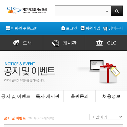
비회원 주문조회
로그인
회원가입
장바구니
도서
게시판
CLC
공지 및 이벤트
독자 게시판
출판문의
채용정보
공지 및 이벤트
268개(2/14페이지)