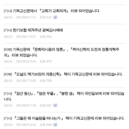
기독교신문에서 『교회가 교회되게』 리뷰 되어었습니다
[기사]
관리자
2021.09.02 17:21
조회 3121
|
|
한기보협 제76주년 광복감사예배
[기사]
관리자
2021.08.27 10:51
조회 2954
|
|
기독신문에 『문화막시즘의 영혼』 , 『퀴어신학의 도전과 정통개혁주
[리뷰]
의』 리뷰 되었습니다.
관리자
2021.08.24 15:16
조회 2970
|
|
『도널드 맥가브란의 개종신학』 책이 기독교신문에 리뷰 되어있습니다.
[리뷰]
관리자
2021.08.17 13:58
조회 3708
|
|
『잠근 동산』,『덮은 우물』,『봉한 샘』 책이 국민일보에 리뷰 되어있습
[기사]
니다.
관리자
2021.08.03 17:34
조회 3421
|
|
『그들은 왜 이슬람을 떠나는가 』 책이 기독교신문에 리뷰 되어있습니다.
[기사]
관리자
2021.08.03 14:16
조회 3440
|
|