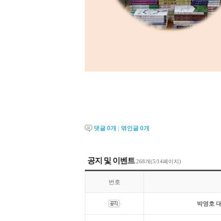
댓글
0
개
|
엮인글
0
개
공지 및 이벤트
268개(5/14페이지)
번호
박영호 대