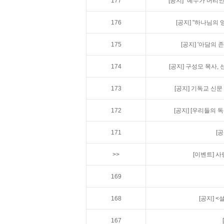
177
[공지]
"예수가 머리인
176
[공지]
"하나님의 영
175
[공지]
'아담의 존
174
[공지]
구성모 목사, 
173
[공지]
기독교 신문 
172
[공지]
[우리들의 독
171
[공
>>
[이벤트]
사
169
168
[공지]
<
167