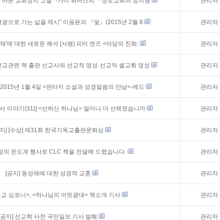
 바른 교회정치 고찰" -가이 워터스의 『장로교회의 정치원
관리자
광으로 가는 삶을 제시" 이응윤의 『덫』(2015년 2월 8
관리자
재'에 대한 새로운 해석 [서평] 피터 엔즈 <아담의 진화:
관리자
선교관련 책 출판 선교사와 선교적 영성·선교적 셀교회 영성
관리자
2015년 1월 4일 <판타지 소설과 성경말씀의 만남>-에드
관리자
서 이야기(31)] <선하신 하나님> 얼마나 더 선해졌습니까
관리자
지]
[수상] 제31회 한국기독교출판문화상
관리자
랑의 온도계 행사로 CLC 책을 전달해 드렸습니다.
관리자
[공지]
동성애에 대한 성경적 교훈
관리자
설교 심포니>, <하나님의 어릿광대> 책소개 기사
관리자
[공지]
선교학 사전 국민일보 기사 발췌
관리자