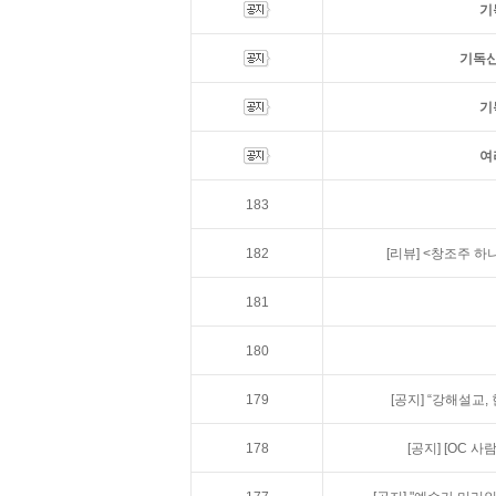
기
기독신
기
여
183
182
[리뷰]
<창조주 하
181
180
179
[공지]
“강해설교,
178
[공지]
[OC 사