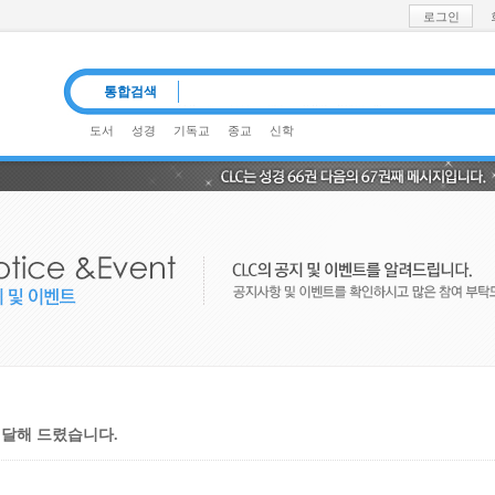
로그인
통합검색
도서
성경
기독교
종교
신학
#기독교신문#CLC책#기독교 역사철학#송재훈
과학
전달해 드렸습니다.