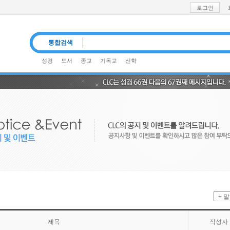
로그인
통합검색
성경
도서
종교
기독교
신학
#기독교신문#CLC책#기독교 역사철학#송재훈
공유
제목
작성자