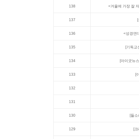
138
<겨울에 가장 잘 
137
136
<성경연대
135
[기독교
134
[아이굿뉴스
133
[
132
131
130
[들소
129
[