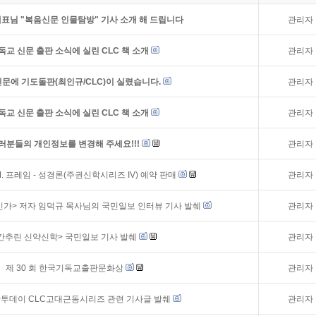
표님 "복음신문 인물탐방" 기사 소개 해 드립니다
관리자
독교 신문 출판 소식에 실린 CLC 책 소개
관리자
문에 기도돌판(최인규/CLC)이 실렸습니다.
관리자
독교 신문 출판 소식에 실린 CLC 책 소개
관리자
러분들의 개인정보를 변경해 주세요!!!
관리자
M. 프레임 - 성경론(주권신학시리즈 IV) 예약 판매
관리자
가> 저자 임덕규 목사님의 국민일보 인터뷰 기사 발췌
관리자
간추린 신약신학> 국민일보 기사 발췌
관리자
제 30 회 한국기독교출판문화상
관리자
투데이 CLC고대근동시리즈 관련 기사글 발췌
관리자