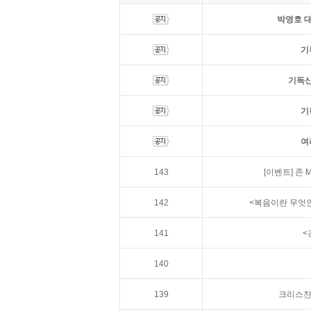
박영호 대
기
기독신
기
여
143
[이벤트]
존 
142
<복음이란 무엇인
141
<
140
139
크리스찬