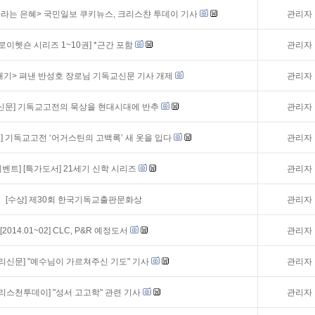
자라는 은혜> 국민일보 쿠키뉴스, 크리스챤 투데이 기사
관리자
[로이헷숀 시리즈 1~10권] *근간 포함
관리자
기> 펴낸 반성호 장로님 기독교신문 기사 개제
관리자
신문] 기독교고전의 묵상을 현대시대에 반추
관리자
] 기독교고전 ‘어거스틴의 고백록’ 새 옷을 입다
관리자
이벤트]
[특가도서] 21세기 신학 시리즈
관리자
[수상] 제30회 한국기독교출판문화상
관리자
[2014.01~02] CLC, P&R 예정도서
관리자
리신문] "예수님이 가르쳐주신 기도" 기사
관리자
크리스천투데이] "성서 고고학" 관련 기사
관리자