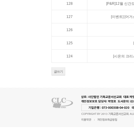
128
[P&R]12월 신
127
[이벤트]
[어거
126
125
124
[시온의 크리
글쓰기