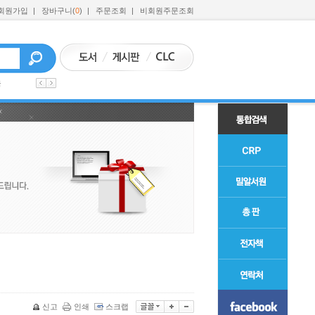
회원가입
|
장바구니(
0
)
|
주문조회
|
비회원주문조회
육
신고
인쇄
스크랩