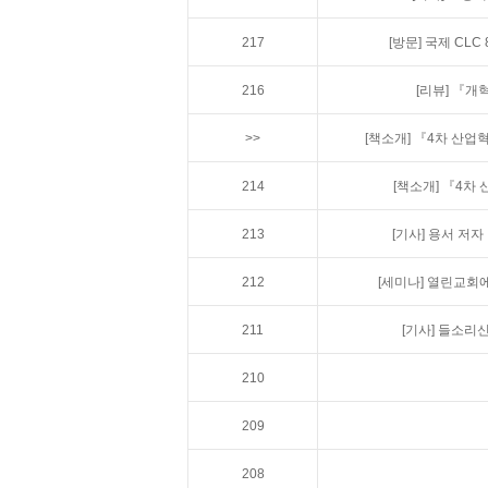
217
[방문]
국제 CLC
216
[리뷰]
『개혁
>>
[책소개]
『4차 산업
214
[책소개]
『4차 
213
[기사]
용서 저자
212
[세미나]
열린교회에
211
[기사]
들소리신
210
209
208