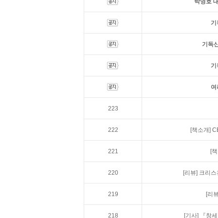
박영호 대
기
기독신
기
여
223
222
[책소개]
C
221
[
220
[리뷰]
크리스
219
[리뷰
218
[기사]
『창세