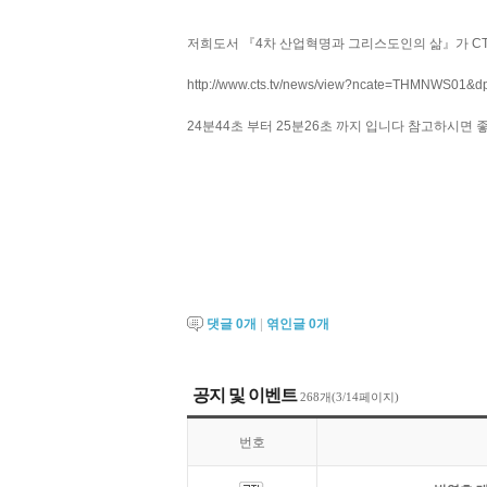
저희도서 『4차 산업혁명과 그리스도인의 삶』가 CT
http://www.cts.tv/news/view?ncate=THMNWS01&d
24분44초 부터 25분26초 까지 입니다 참고하시면 
댓글
0
개
|
엮인글
0
개
공지 및 이벤트
268개(3/14페이지)
번호