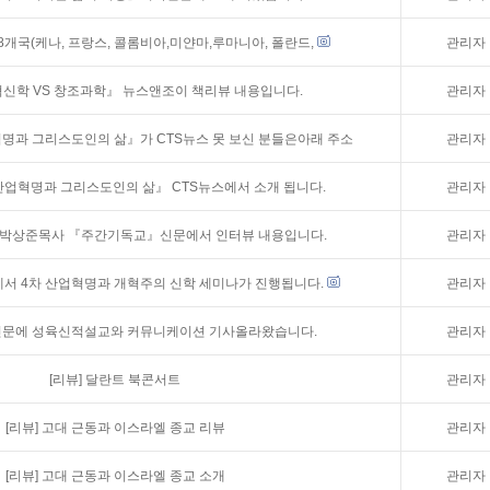
 8개국(케나, 프랑스, 콜롬비아,미얀마,루마니아, 폴란드,
관리자
신학 VS 창조과학』 뉴스앤조이 책리뷰 내용입니다.
관리자
혁명과 그리스도인의 삶』가 CTS뉴스 못 보신 분들은아래 주소
관리자
산업혁명과 그리스도인의 삶』 CTS뉴스에서 소개 됩니다.
관리자
 박상준목사 『주간기독교』신문에서 인터뷰 내용입니다.
관리자
서 4차 산업혁명과 개혁주의 신학 세미나가 진행됩니다.
관리자
문에 성육신적설교와 커뮤니케이션 기사올라왔습니다.
관리자
[리뷰]
달란트 북콘서트
관리자
[리뷰]
고대 근동과 이스라엘 종교 리뷰
관리자
[리뷰]
고대 근동과 이스라엘 종교 소개
관리자