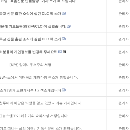
표님 "복음신문 인물탐방" 기사 소개 해 드립니다
관리자
독교 신문 출판 소식에 실린 CLC 책 소개
관리자
문에 기도돌판(최인규/CLC)이 실렸습니다.
관리자
독교 신문 출판 소식에 실린 CLC 책 소개
관리자
러분들의 개인정보를 변경해 주세요!!!
관리자
[리뷰]
알미니우스주의 서평
관리자
BS뉴스에서 미래목회 패러다임 책소개 되었습니다.
관리자
책소개]
앵커 요한계시록 1,2 책소개입니다
관리자
천투데이 아담은 빅뱅을 알고 있었다 리뷰 기사입니다.
관리자
]
뉴스앤조이 레위기의 속죄사상 서평입니다.
관리자
기로 떠나는 삶의 여행』기독신문에 소개 되었습니다.
관리자