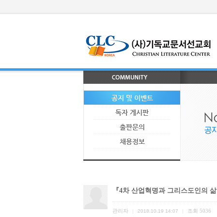
공지 및 이벤트
독자 게시판
출판문의
채용정보
『4차 산업혁명과 그리스도인의 삶
관리자
조회
5036
|
2018.10.19 14:07
|