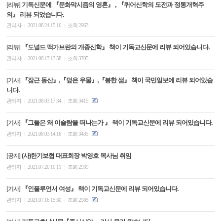
기독신문에 『문화막시즘의 영혼』 , 『퀴어신학의 도전과 정통개혁주
[리뷰]
의』 리뷰 되었습니다.
관리자
2021.08.24 15:16
조회 2963
|
|
『도널드 맥가브란의 개종신학』 책이 기독교신문에 리뷰 되어있습니다.
[리뷰]
관리자
2021.08.17 13:58
조회 3705
|
|
『잠근 동산』,『덮은 우물』,『봉한 샘』 책이 국민일보에 리뷰 되어있습
[기사]
니다.
관리자
2021.08.03 17:34
조회 3415
|
|
『그들은 왜 이슬람을 떠나는가 』 책이 기독교신문에 리뷰 되어있습니다.
[기사]
관리자
2021.08.03 14:16
조회 3435
|
|
(사)한기보협 대표회장 박영호 목사님 취임
[공지]
관리자
2021.07.20 10:11
조회 2939
|
|
『인플루언서 여성』 책이 기독교신문에 리뷰 되어있습니다.
[기사]
관리자
2021.07.16 15:30
조회 2985
|
|