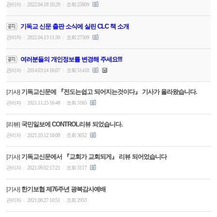
관리자
2022.04.18 10:29
조회 25809
|
|
기독교 신문 출판 소식에 실린 CLC 책 소개
관리자
2022.04.13 11:30
조회 27509
|
|
여러분들의 개인정보를 변경해 주세요!!!
관리자
2014.03.14 16:07
조회 51418
|
|
기독교신문에 『전도는쉽고 되어지는것이다』 기사가 올라왔습니다.
[기사]
관리자
2021.11.25 16:48
조회 3165
|
|
국민일보에 CONTROL리뷰 되었습니다.
[리뷰]
관리자
2021.10.12 18:08
조회 3652
|
|
기독교신문에서 『교회가 교회되게』 리뷰 되어었습니다
[기사]
관리자
2021.09.02 17:21
조회 3117
|
|
한기보협 제76주년 광복감사예배
[기사]
관리자
2021.08.27 10:51
조회 2953
|
|