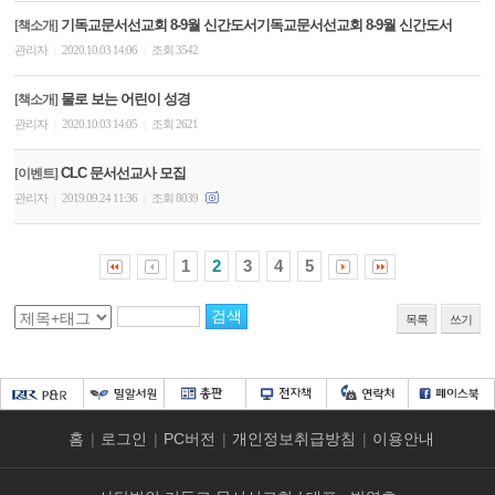
기독교문서선교회 8-9월 신간도서기독교문서선교회 8-9월 신간도서
[책소개]
관리자
2020.10.03 14:06
조회 3542
|
|
물로 보는 어린이 성경
[책소개]
관리자
2020.10.03 14:05
조회 2621
|
|
CLC 문서선교사 모집
[이벤트]
관리자
2019.09.24 11:36
조회 8039
|
|
1
2
3
4
5
목록
쓰기
홈
|
로그인
|
PC버전
|
개인정보취급방침
|
이용안내