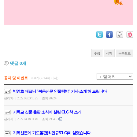
수정
삭제
목록으로
댓글
0
개
공지 및 이벤트
268개(2/14페이지)
박영호 대표님 "복음신문 인물탐방" 기사 소개 해 드립니다
관리자
2022.06.03 10:25
조회 28224
|
|
기독교 신문 출판 소식에 실린 CLC 책 소개
관리자
2022.04.18 11:49
조회 29946
|
|
기독신문에 기도돌판(최인규/CLC)이 실렸습니다.