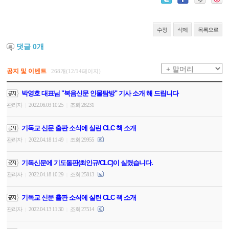
수정
삭제
목록으로
댓글
0
개
공지 및 이벤트
268개(12/14페이지)
박영호 대표님 "복음신문 인물탐방" 기사 소개 해 드립니다
관리자
2022.06.03 10:25
조회 28231
|
|
기독교 신문 출판 소식에 실린 CLC 책 소개
관리자
2022.04.18 11:49
조회 29955
|
|
기독신문에 기도돌판(최인규/CLC)이 실렸습니다.
관리자
2022.04.18 10:29
조회 25813
|
|
기독교 신문 출판 소식에 실린 CLC 책 소개
관리자
2022.04.13 11:30
조회 27514
|
|