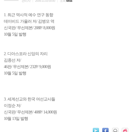
관리자
조회
|
2009.11.03 00:00
|
6916
1. 최근 역사적 예수 연구 동향
데이비드 가울러 저/ 김병모 역
신국판/ 무선제본/ 208P/ 8,000원
10월 5일 발행
2. 디아스포라 신앙의 자리
김종선 저/
46판/ 무선제본/ 232P/ 9,000원
10월 5일 발행
3. 세계선교와 한국 여선교사들
이정순 저/
신국판/ 무선제본/ 408P/ 14,000원
10월 13일 발행