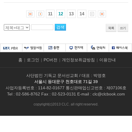
11
12
13
14
목록
쓰기
홈
|
로그인
|
PC버전
|
개인정보취급방침
|
이용안내
사단법인 기독교 문서선교회 / 대표 : 박영호
서울시 동대문구 천호대로 71길 39
사업자등록번호 : 114-82-01677 통신판매업신고번호 : 제07106호
Tel : 02-586-8762 Fax : 02-523-0131 E-mail :
clc@clcbook.com
copyright(c)2013 CLC. all right reserved.