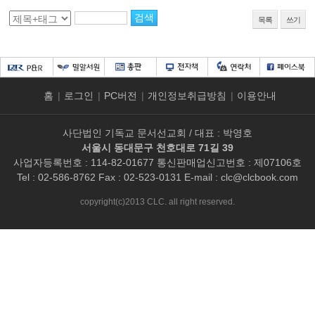
목록
쓰기
홈
|
로그인
|
PC버전
|
개인정보취급방침
|
이용안내
사단법인 기독교 문서선교회 / 대표 : 박영호
서울시 동대문구 천호대로 71길 39
사업자등록번호 : 114-82-01677 통신판매업신고번호 : 제07106호
Tel : 02-586-8762 Fax : 02-523-0131 E-mail :
clc@clcbook.com
copyright(c)2013 CLC. all right reserved.