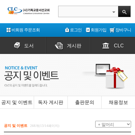
비회원 주문조회
로그인
회원가입
장바구니
도서
게시판
CLC
공지 및 이벤트
독자 게시판
출판문의
채용정보
공지 및 이벤트
268개(13/14페이지)