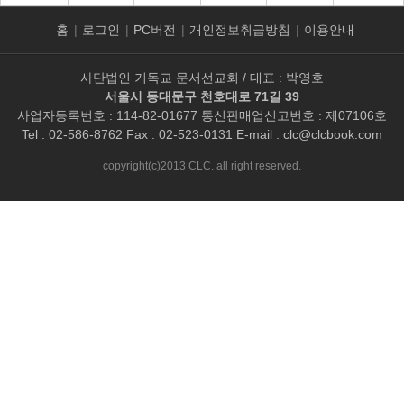
홈
|
로그인
|
PC버전
|
개인정보취급방침
|
이용안내
사단법인 기독교 문서선교회 / 대표 : 박영호
서울시 동대문구 천호대로 71길 39
사업자등록번호 : 114-82-01677 통신판매업신고번호 : 제07106호
Tel : 02-586-8762 Fax : 02-523-0131 E-mail :
clc@clcbook.com
copyright(c)2013 CLC. all right reserved.