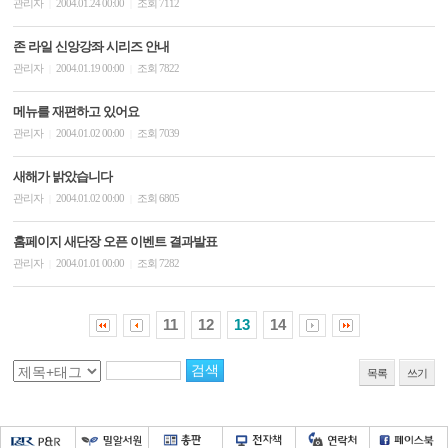
관리자
2004.01.24 00:00
조회 7112
|
|
존 라일 신앙강좌 시리즈 안내
관리자
2004.01.19 00:00
조회 7822
|
|
메뉴를 재편하고 있어요
관리자
2004.01.02 00:00
조회 7039
|
|
새해가 밝았습니다
관리자
2004.01.02 00:00
조회 6805
|
|
홈페이지 새단장 오픈 이벤트 결과발표
관리자
2004.01.01 00:00
조회 7282
|
|
11
12
13
14
목록
쓰기