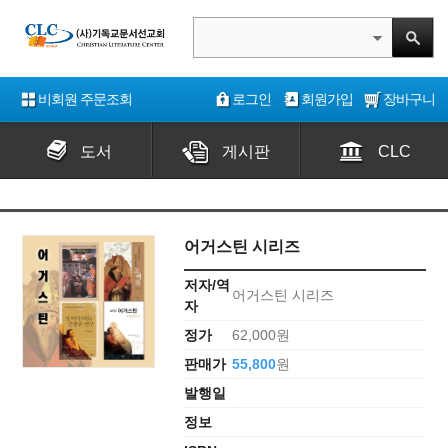
비회원 주문조회
로그인
회원가입
장바구니
도서
게시판
CLC
어거스틴 시리즈
저자/역
어거스틴 시리즈
자
정가
62,000원
판매가
55,800
원
발행일
정보