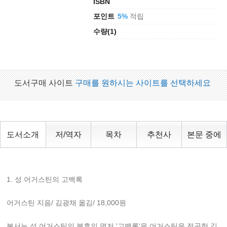
ISBN
포인트
적립
5%
수량(1)
도서구매 사이트
구매를 원하시는 사이트를 선택하세요
도서소개
저/역자
목차
추천사
본문 중에
1. 성 어거스틴의 고백록
어거스틴 지음/ 김광채 옮김/ 18,000원
본서는 성 어거스틴의 불후의 명저 '고백록'을 어거스틴을 전공한 김