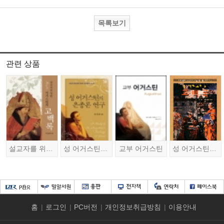
목록보기
관련 상품
설교자를 위한 어거스틴의 고백록
성 어거스틴의 은총론 연구
교부 어거스틴
성 어거스틴의 고백록
홈
|
로그인
|
PC버전
|
개인정보취급방침
|
이용안내