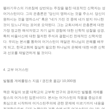
펠라기우스의 가르침에 상반되는 주장을 펼친 대표적인 신학자는 성
어거스틴이다. 그의 은총론은 “당신이 명하시는 것을 주소서. 당신이
원하시는 것을 명하소서” 혹은 “네가 가진 것 중에 네가 받지 아니한
것이 있느냐”라는 표어로 요약된다. 그는 교회사에서 은총론에 대한
가장 정교한 해석자였고 자기 삶의 경험에 대한 신학적 성찰을 성경,
특히 바울서신에 대한 철저한 주석과 결합시킨 천재적인 신학자였
다. 우리는 본서를 통하여 어거스틴이 깨달은 하나님의 은혜를 배우
게 되고, 한국교회에 절실히 필요한 하나님의 은혜에 대한 바른 신학
과 선포를 재발견하게 될 것이다.
4. 교부 어거스틴
빌헬름 게에를링스 지음 / 권진호 옮김/ 10,000원
책은 독일의 보쿰 대학교의 교부학 연구의 권위자인 빌헬름 게에를
링스의 어거스틴 입문서이다. 본서는 어거스틴의 작품을 중심으로
회심으로 시작하여 어거스틴주의에 관한 문제에 이르기까지 내용을
전개함으로써, 단지 논쟁이란 거울 속에 비친 어거스틴이 아니라, 어