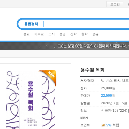
로그인
통합검색
종교
기독교
도서
성경
신학
철학
공유
용수철 목회
밥 번스, 타샤 채프
저자/역자
25,000원
정가
22,500
원
판매가
2026년 7월 15일
발행일
신국판(153*224) 
정보
ISBN
적립
5%
포인트