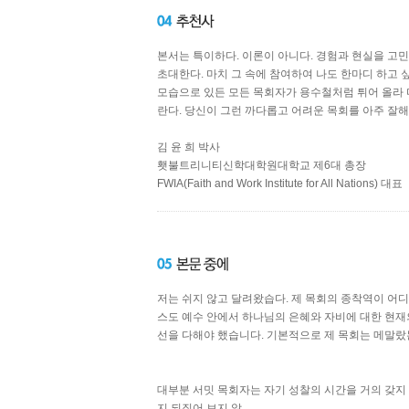
본서는 특이하다. 이론이 아니다. 경험과 현실을 고민
초대한다. 마치 그 속에 참여하여 나도 한마디 하고 
모습으로 있든 모든 목회자가 용수철처럼 튀어 올라 
란다. 당신이 그런 까다롭고 어려운 목회를 아주 잘해 
김 윤 희 박사
횃불트리니티신학대학원대학교 제6대 총장
FWIA(Faith and Work Institute for All Nations) 대표
저는 쉬지 않고 달려왔습다. 제 목회의 종착역이 어
스도 예수 안에서 하나님의 은혜와 자비에 대한 현재의
선을 다해야 했습니다. 기본적으로 제 목회는 메말랐는데
대부분 서밋 목회자는 자기 성찰의 시간을 거의 갖지
지 되짚어 보지 않