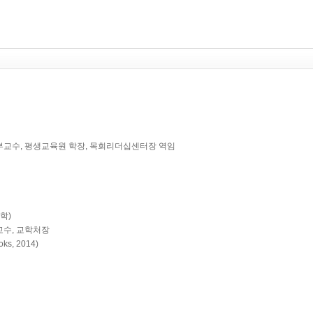
교육목회학 부교수, 평생교육원 학장, 목회리더십센터장 역임
육학)
회학 교수, 교학처장
oks, 2014)