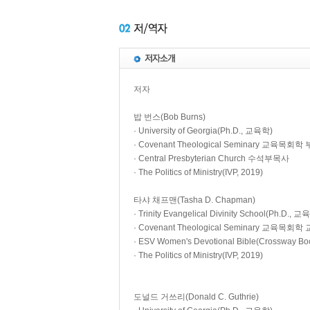
저자
밥 번스(Bob Burns)
· University of Georgia(Ph.D., 교육학)
· Covenant Theological Seminary 
· Central Presbyterian Church 수석부목사
· The Politics of Ministry(IVP, 2019)
타샤 채프맨(Tasha D. Chapman)
· Trinity Evangelical Divinity School(Ph.D., 교
· Covenant Theological Seminary 교육목
· ESV Women's Devotional Bible(Crossway Bo
· The Politics of Ministry(IVP, 2019)
도널드 거쓰리(Donald C. Guthrie)