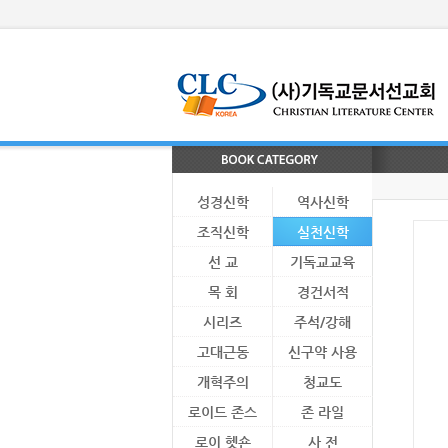
성경신학
역사신학
조직신학
실천신학
선 교
기독교교육
목 회
경건서적
시리즈
주석/강해
고대근동
신구약 사용
개혁주의
청교도
로이드 존스
존 라일
로이 헷숀
사 전