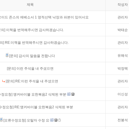
제목
작성자
로이드 존스의 에베소서 1 영적선택 낙장과 파본이 있어서요
관리자
문의]
이책을 번역해주시면 감사하겠습니다.
박태순
의]
RE:이책을 번역해주시면 감사하겠습니다.
관리자
유해석
[문의]
감사의 말씀을 전합니다
[문의]
이런 주석을 내 주셨으면
박정택
[문의]
RE:이런 주석을 내 주셨으면
관리자
이신성
수정요청]
앵커바이블 요한복음2 삭제된 부분
수정요청]
RE:앵커바이블 요한복음2 삭제된 부분
관리자
전봉석
[오류수정요청]
오탈자 수정 요