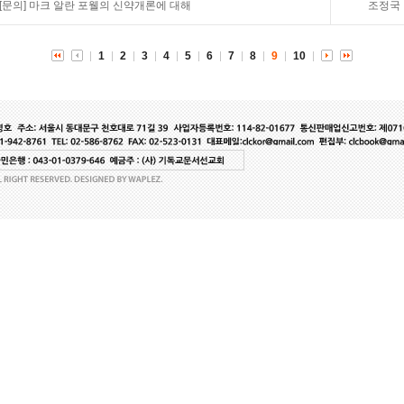
[문의]
마크 알란 포웰의 신약개론에 대해
조정국
1
2
3
4
5
6
7
8
9
10