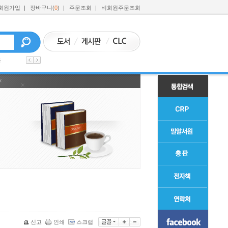
회원가입
|
장바구니(
0
)
|
주문조회
|
비회원주문조회
육
신고
인쇄
스크랩