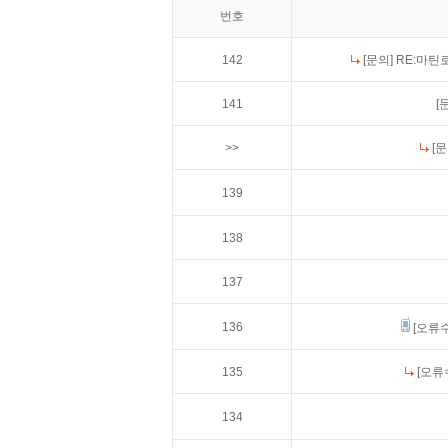
번호
142
[문의]
RE:마틴
141
[
>>
[문
139
138
137
136
[오류
135
[오류
134