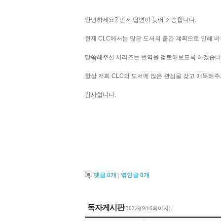
안녕하세요? 먼저 답변이 늦어 죄송합니다.
현재 CLC에서는 많은 도서의 출간 계획으로 인해 
​말씀해주신 시리즈는 번역을 검토해보도록 하겠습니
항상 저희 CLC의 도서에 많은 관심을 갖고 애독해
감사합니다.
댓글
0
개
|
엮인글
0
개
독자게시판
302개(9/16페이지)