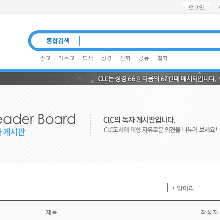
로그인
통합검색
종교
기독교
도서
성경
신학
공유
철학
제목
작성자