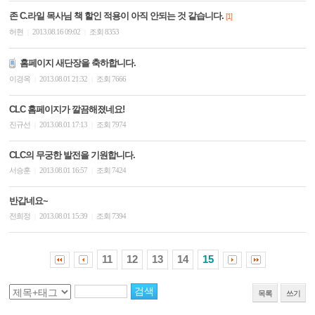
존 C.라일 목사님 책 할인 적용이 아직 안되는 것 같습니다.
[1]
허현
2013.08.16 09:02
조회 8353
|
|
홈페이지 새단장을 축하합니다.
이경옥
2013.08.01 21:32
조회 7666
|
|
CLC 홈페이지가 깔끔해졌네요!
진규선
2013.08.01 17:13
조회 7974
|
|
CLC의 무궁한 발전을 기원합니다.
서승훈
2013.08.01 16:57
조회 7424
|
|
반갑네요~
전희정
2013.08.01 15:39
조회 7394
|
|
11
12
13
14
15
목록
쓰기