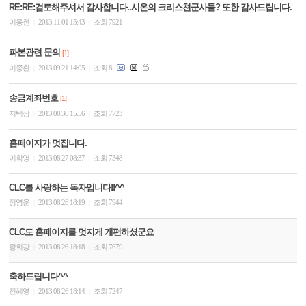
RE:RE:검토해주셔서 감사합니다..시온의 크리스쳔군사들? 또한 감사드립니다.
이웅현
2013.11.01 15:43
조회 7921
|
|
파본관련 문의
[1]
이종환
2013.09.21 14:05
조회 8
|
|
송금계좌번호
[1]
지택상
2013.08.30 15:56
조회 7723
|
|
홈페이지가 멋집니다.
이학영
2013.08.27 08:37
조회 7348
|
|
CLC를 사랑하는 독자입니다!!^^
정영운
2013.08.26 18:19
조회 7944
|
|
CLC도 홈페이지를 멋지게 개편하셨군요
왕희광
2013.08.26 18:18
조회 7679
|
|
축하드립니다^^
전혜영
2013.08.26 18:14
조회 7247
|
|