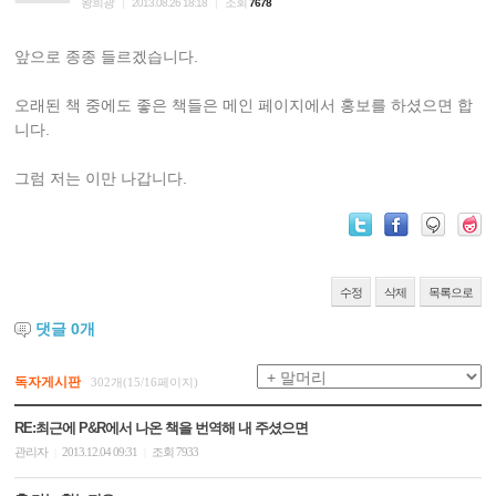
왕희광
조회
|
2013.08.26 18:18
|
7678
앞으로 종종 들르겠습니다.
오래된 책 중에도 좋은 책들은 메인 페이지에서 홍보를 하셨으면 합
니다.
그럼 저는 이만 나갑니다.
수정
삭제
목록으로
댓글
0
개
독자게시판
302개(15/16페이지)
RE:최근에 P&R에서 나온 책을 번역해 내 주셨으면
관리자
2013.12.04 09:31
조회 7933
|
|