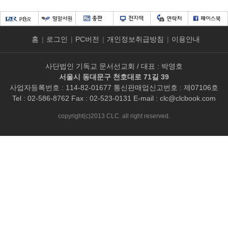
홈
|
로그인
|
PC버전
|
개인정보취급방침
|
이용안내
사단법인 기독교 문서선교회 / 대표 : 박영호
서울시 동대문구 천호대로 71길 39
사업자등록번호 : 114-82-01677 통신판매업신고번호 : 제07106호
Tel : 02-586-8762 Fax : 02-523-0131 E-mail :
clc@clcbook.com
copyright(c)2013 CLC. all right reserved.