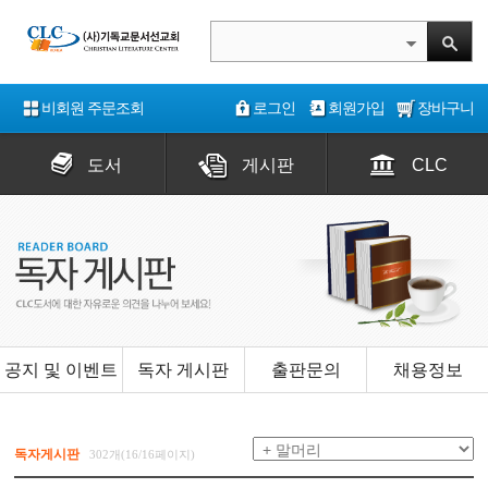
비회원 주문조회
로그인
회원가입
장바구니
도서
게시판
CLC
공지 및 이벤트
독자 게시판
출판문의
채용정보
독자게시판
302개(16/16페이지)