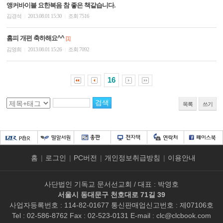
앵커바이블 요한복음 참 좋은 책같습니다.
김경석
2013.08.01 15:30
조회 7516
|
|
홈피 개편 축하해요^^
[1]
김영희
2013.08.01 15:26
조회 7092
|
|
16
목록
쓰기
홈
|
로그인
|
PC버전
|
개인정보취급방침
|
이용안내
사단법인 기독교 문서선교회 / 대표 : 박영호
서울시 동대문구 천호대로 71길 39
사업자등록번호 : 114-82-01677 통신판매업신고번호 : 제07106호
Tel : 02-586-8762 Fax : 02-523-0131 E-mail :
clc@clcbook.com